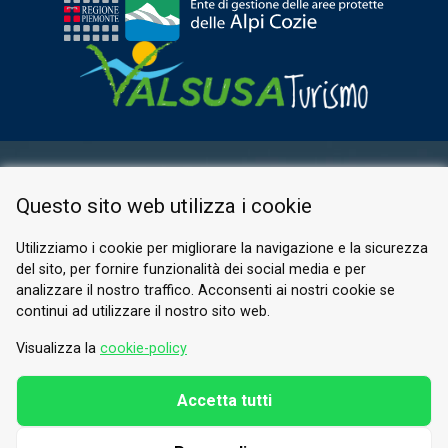
AREA RISERVATA
Questo sito web utilizza i cookie
PRIVACY POLICY
COOKIE
Utilizziamo i cookie per migliorare la navigazione e la sicurezza
del sito, per fornire funzionalità dei social media e per
© 2026 Valle di Susa
analizzare il nostro traffico. Acconsenti ai nostri cookie se
continui ad utilizzare il nostro sito web.
Tesori di Arte e Cultura Alpina
Tel.
0122 622640
Visualizza la
cookie-policy
E-mail.
info@vallesusa-tesori.it
Accetta tutti