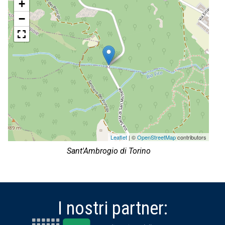
+
−
Leaflet
| ©
OpenStreetMap
contributors
Sant'Ambrogio di Torino
I nostri partner: