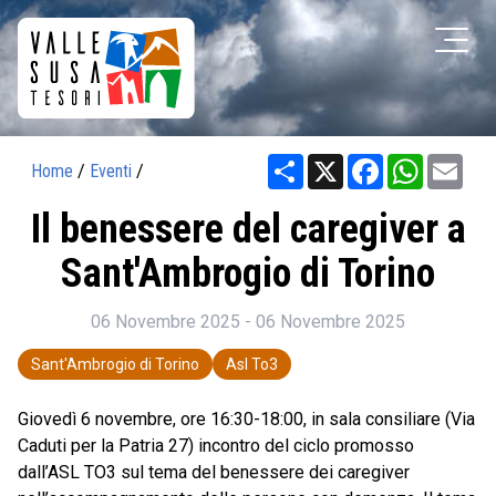
Share
X
Facebook
WhatsAp
Ema
Home
/
Eventi
/
Il benessere del caregiver a
Sant'Ambrogio di Torino
06 Novembre 2025 - 06 Novembre 2025
Sant'Ambrogio di Torino
Asl To3
Giovedì 6 novembre, ore 16:30-18:00, in sala consiliare (Via
Caduti per la Patria 27) incontro del ciclo promosso
dall’ASL TO3 sul tema del benessere dei caregiver