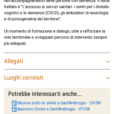
nell’accompagnamento delle persone con demenza. Il tema
trattato è "L'accesso ai servizi sanitari: i centri per i disturbi
cognitivi e le demenze (CDCD), gli ambulatori di neurologia
e di psicogeriatria del territorio".
Un momento di formazione e dialogo, utile a rafforzare la
rete territoriale e sviluppare percorsi di intervento sempre
più adeguati.
Allegati
Luoghi correlati
Potrebbe interessarti anche...
event
Musica sotto le stelle a Sant'Ambrogio - 29/08
event
Aperitivo Divino a Sant'Ambrogio - 07/08