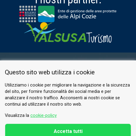
AREA RISERVATA
Questo sito web utilizza i cookie
PRIVACY POLICY
COOKIE
Utilizziamo i cookie per migliorare la navigazione e la sicurezza
del sito, per fornire funzionalità dei social media e per
© 2026 Valle di Susa
analizzare il nostro traffico. Acconsenti ai nostri cookie se
continui ad utilizzare il nostro sito web.
Tesori di Arte e Cultura Alpina
Tel.
0122 622640
Visualizza la
cookie-policy
E-mail.
info@vallesusa-tesori.it
Accetta tutti