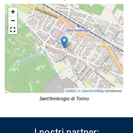
+
−
Leaflet
| ©
OpenStreetMap
contributors
Sant'Ambrogio di Torino
I nostri partner: