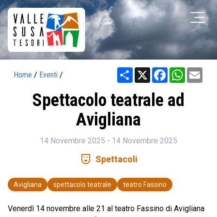
Share
X
Facebook
WhatsAp
Ema
Home
/
Eventi
/
Spettacolo teatrale ad
Avigliana
14 Novembre 2025 - 14 Novembre 2025
comedy_mask
Spettacoli
Avigliana
spettacolo teatrale
teatro Fassino
Venerdì 14 novembre alle 21 al teatro Fassino di Avigliana