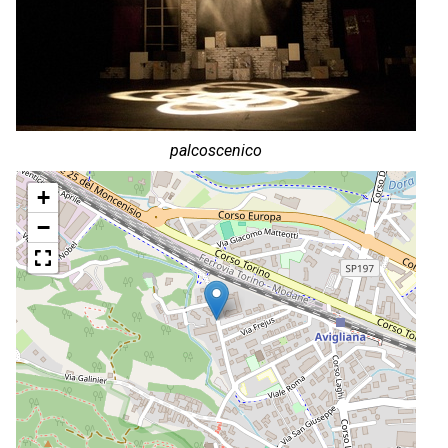
palcoscenico
+
−