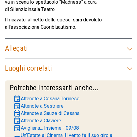
va in scena lo spettacolo “Madness” a cura
di Silenzioinsala Teatro.
Il ricavato, al netto delle spese, sarà devoluto
all’associazione Cuoribluautismo.
Allegati
Luoghi correlati
Potrebbe interessarti anche...
event
Altenote a Cesana Torinese
event
Altenote a Sestriere
event
Altenote a Sauze di Cesana
event
Altenote a Claviere
event
Avigliana... Insieme - 09/08
Un’Estate al Cinema: Il vento fa il suo giro a