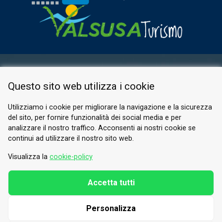
AREA RISERVATA
Questo sito web utilizza i cookie
PRIVACY POLICY
COOKIE
Utilizziamo i cookie per migliorare la navigazione e la sicurezza
del sito, per fornire funzionalità dei social media e per
© 2026 Valle di Susa
analizzare il nostro traffico. Acconsenti ai nostri cookie se
continui ad utilizzare il nostro sito web.
Tesori di Arte e Cultura Alpina
Tel.
0122 622640
Visualizza la
cookie-policy
E-mail.
info@vallesusa-tesori.it
Accetta tutti
Personalizza