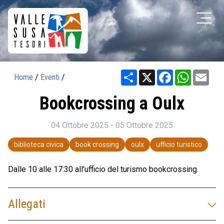
Share
X
Facebook
WhatsAp
Ema
Home
/
Eventi
/
Bookcrossing a Oulx
04 Ottobre 2025 - 05 Ottobre 2025
biblioteca civica
book crossing
oulx
ufficio turistico
Dalle 10 alle 17:30 all'ufficio del turismo bookcrossing.
Allegati