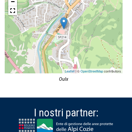
−
Leaflet
| ©
OpenStreetMap
contributors
Oulx
I nostri partner: