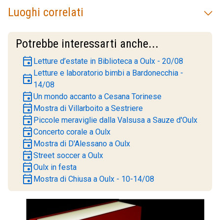
Luoghi correlati
Potrebbe interessarti anche...
event
Letture d’estate in Biblioteca a Oulx - 20/08
Letture e laboratorio bimbi a Bardonecchia -
event
14/08
event
Un mondo accanto a Cesana Torinese
event
Mostra di Villarboito a Sestriere
event
Piccole meraviglie dalla Valsusa a Sauze d'Oulx
event
Concerto corale a Oulx
event
Mostra di D'Alessano a Oulx
event
Street soccer a Oulx
event
Oulx in festa
event
Mostra di Chiusa a Oulx - 10-14/08