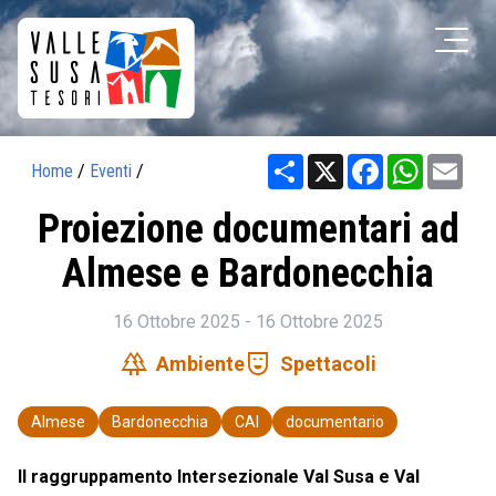
Share
X
Facebook
WhatsAp
Ema
Home
/
Eventi
/
Proiezione documentari ad
Almese e Bardonecchia
16 Ottobre 2025 - 16 Ottobre 2025
forest
comedy_mask
Ambiente
Spettacoli
Almese
Bardonecchia
CAI
documentario
Il raggruppamento Intersezionale Val Susa e Val