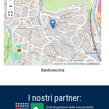
−
Leaflet
| ©
OpenStreetMap
contributors
Bardonecchia
I nostri partner: