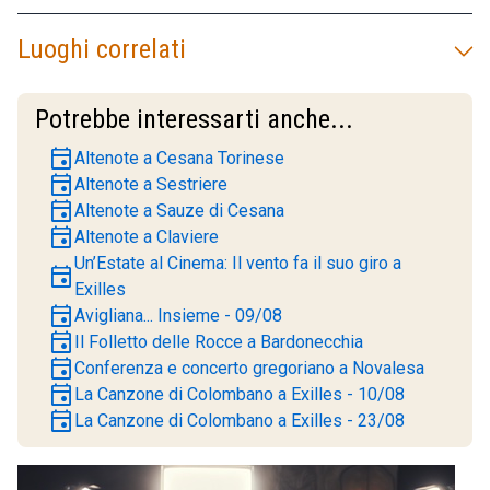
Luoghi correlati
Potrebbe interessarti anche...
event
Altenote a Cesana Torinese
event
Altenote a Sestriere
event
Altenote a Sauze di Cesana
event
Altenote a Claviere
Un’Estate al Cinema: Il vento fa il suo giro a
event
Exilles
event
Avigliana... Insieme - 09/08
event
Il Folletto delle Rocce a Bardonecchia
event
Conferenza e concerto gregoriano a Novalesa
event
La Canzone di Colombano a Exilles - 10/08
event
La Canzone di Colombano a Exilles - 23/08