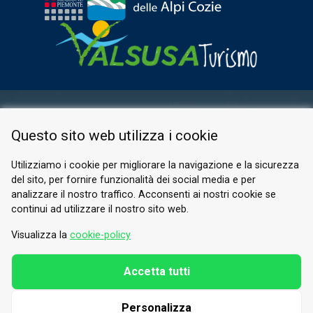
AREA RISERVATA
Questo sito web utilizza i cookie
PRIVACY POLICY
COOKIE
Utilizziamo i cookie per migliorare la navigazione e la sicurezza
del sito, per fornire funzionalità dei social media e per
© 2026 Valle di Susa
analizzare il nostro traffico. Acconsenti ai nostri cookie se
continui ad utilizzare il nostro sito web.
Tesori di Arte e Cultura Alpina
Tel.
0122 622640
Visualizza la
cookie-policy
E-mail.
info@vallesusa-tesori.it
Accetta tutti
Personalizza