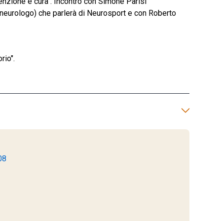
venzione e cura". Incontro con Simone Parisi
(neurologo) che parlerà di Neurosport e con Roberto
rio".
08