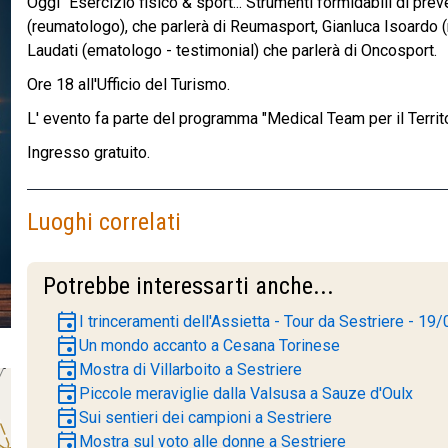
Oggi "Esercizio fisico & sport... Strumenti formidabili di pre
(reumatologo), che parlerà di Reumasport, Gianluca Isoardo 
Laudati (ematologo - testimonial) che parlerà di Oncosport.
Ore 18 all'Ufficio del Turismo.
L' evento fa parte del programma "Medical Team per il Territo
Ingresso gratuito.
Luoghi correlati
Potrebbe interessarti anche...
event
I trinceramenti dell'Assietta - Tour da Sestriere - 19/
event
Un mondo accanto a Cesana Torinese
event
Mostra di Villarboito a Sestriere
event
Piccole meraviglie dalla Valsusa a Sauze d'Oulx
event
Sui sentieri dei campioni a Sestriere
event
Mostra sul voto alle donne a Sestriere