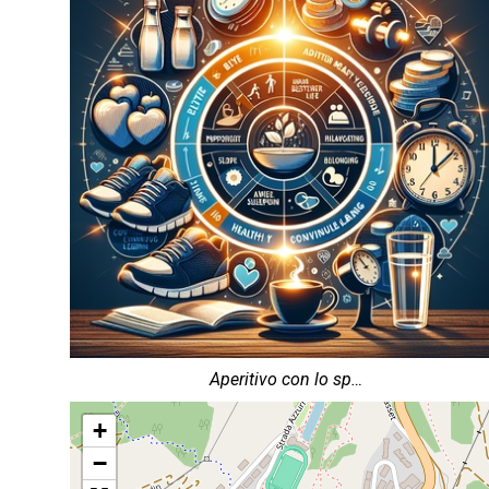
Aperitivo con lo sp…
+
−