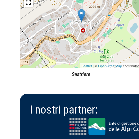
Leaflet
| ©
OpenStreetMap
contributo
Sestriere
I nostri partner: