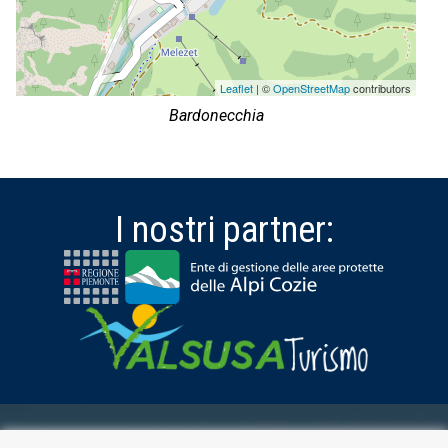
Leaflet
| ©
OpenStreetMap
contributors
Bardonecchia
I nostri partner:
AREA RISERVATA