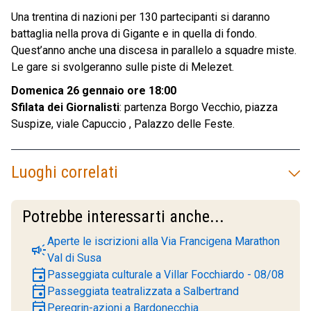
Una trentina di nazioni per 130 partecipanti si daranno
battaglia nella prova di Gigante e in quella di fondo.
Quest’anno anche una discesa in parallelo a squadre miste.
Le gare si svolgeranno sulle piste di Melezet.
Domenica 26 gennaio ore 18:00
Sfilata dei Giornalisti
: partenza Borgo Vecchio, piazza
Suspize, viale Capuccio , Palazzo delle Feste.
Luoghi correlati
Potrebbe interessarti anche...
Aperte le iscrizioni alla Via Francigena Marathon
campaign
Val di Susa
event
Passeggiata culturale a Villar Focchiardo - 08/08
event
Passeggiata teatralizzata a Salbertrand
event
Peregrin-azioni a Bardonecchia