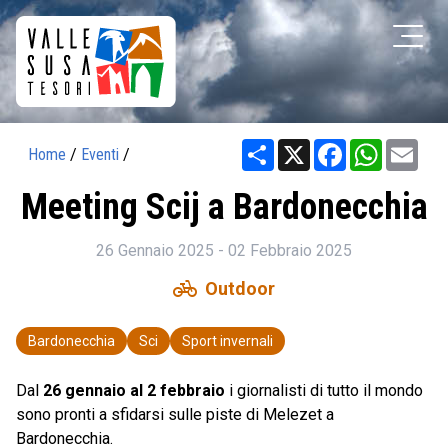
Share
X
Facebook
WhatsAp
Ema
Home
/
Eventi
/
Meeting Scij a Bardonecchia
26 Gennaio 2025 - 02 Febbraio 2025
pedal_bike
Outdoor
Bardonecchia
Sci
Sport invernali
Dal
26 gennaio al 2 febbraio
i giornalisti di tutto il mondo
sono pronti a sfidarsi sulle piste di Melezet a
Bardonecchia.