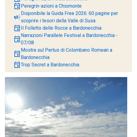
event
Peregrin-azioni a Chiomonte
Disponibile la Guida Free 2026: 60 pagine per
campaign
scoprire i tesori della Valle di Susa
event
Il Folletto delle Rocce a Bardonecchia
Narrazioni Parallele Festival a Bardonecchia -
event
07/08
Mostra sul Pertus di Colombano Romean a
event
Bardonecchia
event
Trop Secret a Bardonecchia