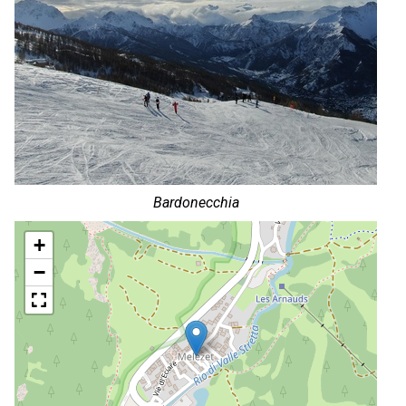
Bardonecchia
+
−