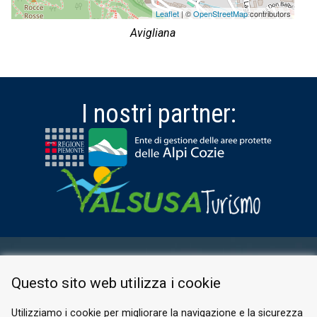
Leaflet
| ©
OpenStreetMap
contributors
Avigliana
I nostri partner:
AREA RISERVATA
Questo sito web utilizza i cookie
PRIVACY POLICY
COOKIE
Utilizziamo i cookie per migliorare la navigazione e la sicurezza