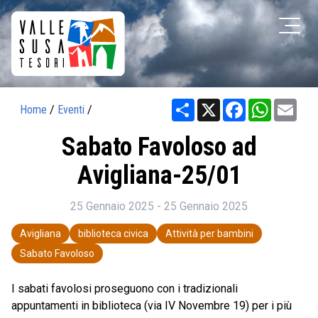
Share
X
Facebook
WhatsAp
Ema
Home
/
Eventi
/
Sabato Favoloso ad
Avigliana-25/01
25 Gennaio 2025 - 25 Gennaio 2025
Avigliana
biblioteca civica
Attività per bambini
Sabato Favoloso
I sabati favolosi proseguono con i tradizionali
appuntamenti in biblioteca (via IV Novembre 19) per i più