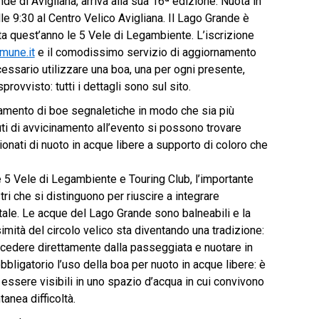
e di Avigliana, arriva alla sua 16ª edizione. Nuota in
 9:30 al Centro Velico Avigliana. Il Lago Grande è
ta quest’anno le 5 Vele di Legambiente. L’iscrizione
mune.it
e il comodissimo servizio di aggiornamento
essario utilizzare una boa, una per ogni presente,
ovvisto: tutti i dettagli sono sul sito.
namento di boe segnaletiche in modo che sia più
uti di avvicinamento all’evento si possono trovare
onati di nuoto in acque libere a supporto di coloro che
 5 Vele di Legambiente e Touring Club, l’importante
tri che si distinguono per riuscire a integrare
entale. Le acque del Lago Grande sono balneabili e la
simità del circolo velico sta diventando una tradizione:
accedere direttamente dalla passeggiata e nuotare in
bligatorio l’uso della boa per nuoto in acque libere: è
ssere visibili in uno spazio d’acqua in cui convivono
nea difficoltà.