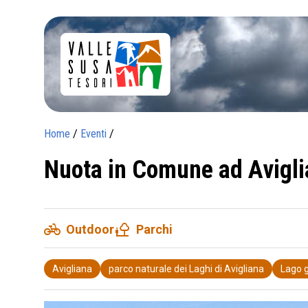
Home
/
Eventi
/
Nuota in Comune ad Avigl
pedal_bike
nature_people
Outdoor
Parchi
Avigliana
parco naturale dei Laghi di Avigliana
Lago 