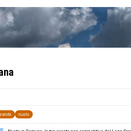
iana
grande
nuoto