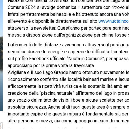
Nuota in Comune, la traversata non competitiva del Lago Grand
Comune 2024 si svolge domenica 1 settembre con ritrovo alle
infatti perfettamente balneabile e ha ottenuto ancora una vol
all’evento è disponibile direttamente sul sito
www.nuotainco
attraverso la newsletter. Quest’anno per partecipare sarà nec
messa a disposizione dall’organizzazione per chi ne fosse spr
I riferimenti delle distanze avvengono attraverso il posizio
semplice dosare le energie e superare le difficoltà. I conten
sul profilo Facebook ufficiale “Nuota in Comune”, per appassi
approcciano per la prima volta la traversata.
Avigliana e il suo Lago Grande hanno ottenuto nuovamente le
riconoscimento conferito alle località balneari marine e lacus
efficacemente la ricettività turistica e la sostenibilità ambi
creazione della “piscina naturale” all’interno del lago in pros
uno spazio delimitato da visibili boe e sicure scalette per 
assoluta sicurezza. Anche al di fuori questa area è sempre ob
importante capire che questa misura è fondamentale sia per e
altre persone e mezzi, sia come appoggio in caso di momenta