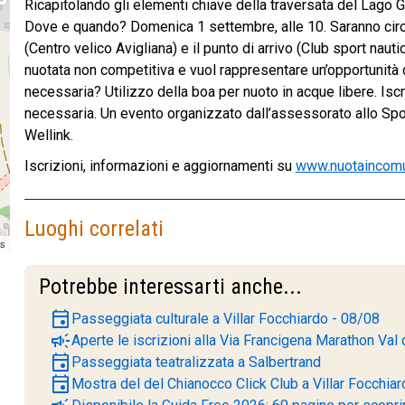
Ricapitolando gli elementi chiave della traversata del Lago 
Dove e quando? Domenica 1 settembre, alle 10. Saranno circa 
(Centro velico Avigliana) e il punto di arrivo (Club sport nauti
nuotata non competitiva e vuol rappresentare un’opportunità
necessaria? Utilizzo della boa per nuoto in acque libere. Isc
necessaria. Un evento organizzato dall’assessorato allo Spo
Wellink.
Iscrizioni, informazioni e aggiornamenti su
www.nuotaincomu
Luoghi correlati
rs
Potrebbe interessarti anche...
event
Passeggiata culturale a Villar Focchiardo - 08/08
campaign
Aperte le iscrizioni alla Via Francigena Marathon Val 
event
Passeggiata teatralizzata a Salbertrand
event
Mostra del del Chianocco Click Club a Villar Focchiar