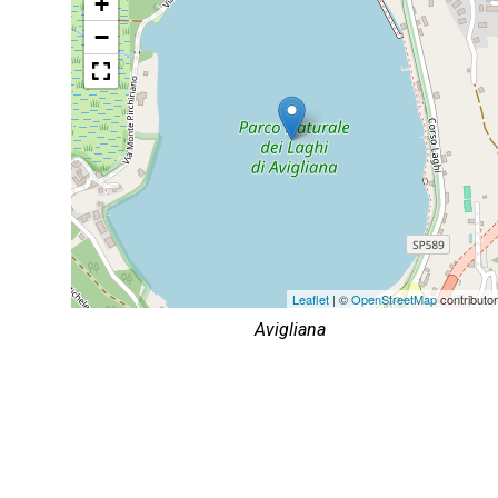
+
−
Leaflet
| ©
OpenStreetMap
contributo
Avigliana