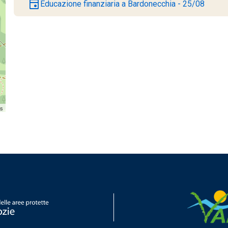
event
Educazione finanziaria a Bardonecchia - 25/08
rs