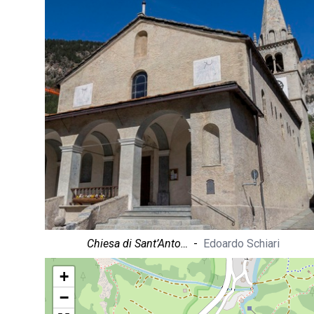
Chiesa di Sant’Anto…
-
Edoardo Schiari
+
−