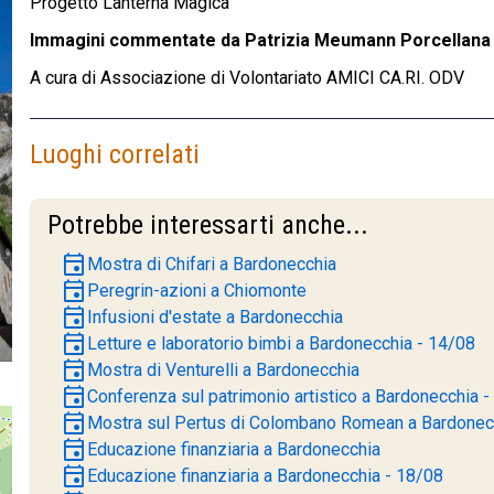
Progetto Lanterna Magica
Immagini commentate da Patrizia Meumann Porcellana
A cura di Associazione di Volontariato AMICI CA.RI. ODV
Luoghi correlati
Potrebbe interessarti anche...
event
Mostra di Chifari a Bardonecchia
event
Peregrin-azioni a Chiomonte
event
Infusioni d'estate a Bardonecchia
event
Letture e laboratorio bimbi a Bardonecchia - 14/08
event
Mostra di Venturelli a Bardonecchia
event
Conferenza sul patrimonio artistico a Bardonecchia 
event
Mostra sul Pertus di Colombano Romean a Bardonec
event
Educazione finanziaria a Bardonecchia
event
Educazione finanziaria a Bardonecchia - 18/08