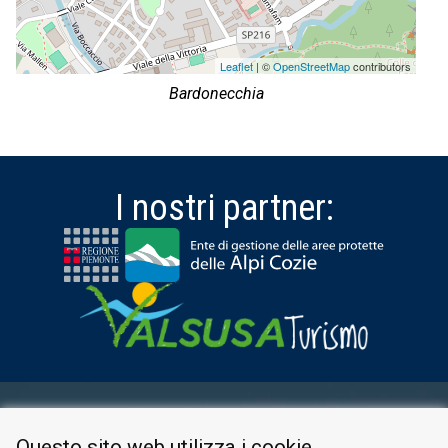
Leaflet
| ©
OpenStreetMap
contributors
Bardonecchia
I nostri partner:
AREA RISERVATA
Questo sito web utilizza i cookie