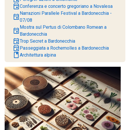
event
Conferenza e concerto gregoriano a Novalesa
Narrazioni Parallele Festival a Bardonecchia -
event
07/08
Mostra sul Pertus di Colombano Romean a
event
Bardonecchia
event
Trop Secret a Bardonecchia
event
Passeggiata a Rochemolles a Bardonecchia
book
Architettura alpina