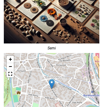
Semi
+
−