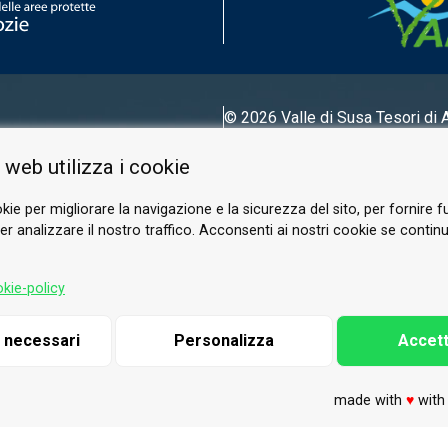
© 2026 Valle di Susa
Tesori di 
Tel.
0122 622640
 web utilizza i cookie
E-mail.
info@vallesusa-tesori.it
kie per migliorare la navigazione e la sicurezza del sito, per fornire f
r analizzare il nostro traffico. Acconsenti ai nostri cookie se continui 
SEGUICI SUI NOSTRI CANALI
kie-policy
i necessari
Personalizza
Accett
made with
♥
wit