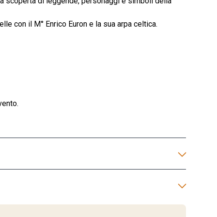
la scoperta di leggende, personaggi e simboli della
le con il M° Enrico Euron e la sua arpa celtica.
vento.