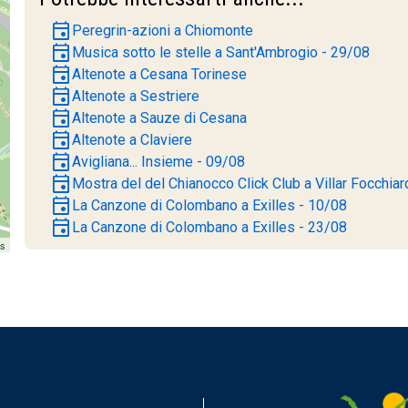
event
Peregrin-azioni a Chiomonte
event
Musica sotto le stelle a Sant'Ambrogio - 29/08
event
Altenote a Cesana Torinese
event
Altenote a Sestriere
event
Altenote a Sauze di Cesana
event
Altenote a Claviere
event
Avigliana... Insieme - 09/08
event
Mostra del del Chianocco Click Club a Villar Focchiar
event
La Canzone di Colombano a Exilles - 10/08
event
La Canzone di Colombano a Exilles - 23/08
rs