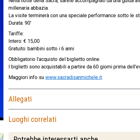
Nella notte della Sacra, sarete accompagnati da una guida al
millenaria abbazia.
La visite terminerà con una speciale performance sotto le stel
Durata: 90′
Tariffe:
Intero: € 15,00
Gratuito: bambini sotto i 6 anni
Obbligatorio l’acquisto del biglietto online.
I biglietti sono acquistabili a partire da 60 giorni prima dell’e
Maggiori info su
www.sacradisanmichele.it
.
Allegati
Luoghi correlati
Potrebbe interessarti anche...