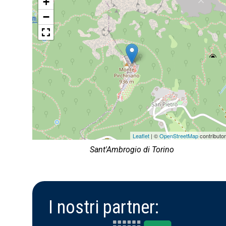
+
−
Leaflet
| ©
OpenStreetMap
contributo
Sant'Ambrogio di Torino
I nostri partner: