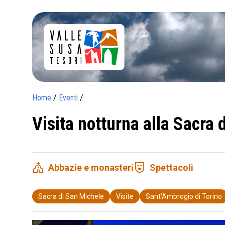
Home
/
Eventi
/
Visita notturna alla Sacra 
church
comedy_mask
Abbazie e monasteri
Spettacoli
Sacra di San Michele
Visite
Sant'Ambrogio di Torino