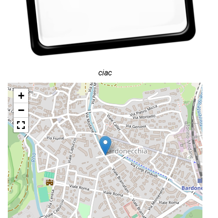
ciac
+
−