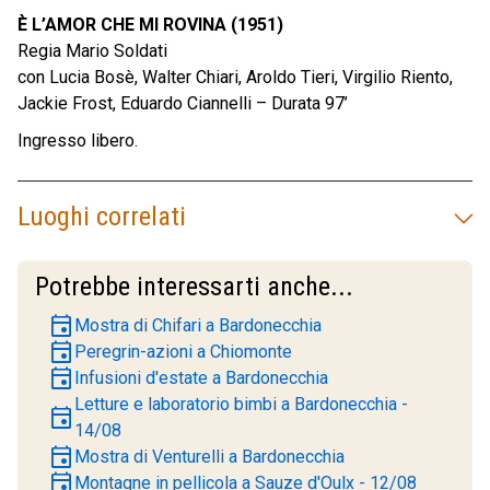
È L’AMOR CHE MI ROVINA (1951)
Regia Mario Soldati
con Lucia Bosè, Walter Chiari, Aroldo Tieri, Virgilio Riento,
Jackie Frost, Eduardo Ciannelli – Durata 97’
Ingresso libero.
Luoghi correlati
Potrebbe interessarti anche...
event
Mostra di Chifari a Bardonecchia
event
Peregrin-azioni a Chiomonte
event
Infusioni d'estate a Bardonecchia
Letture e laboratorio bimbi a Bardonecchia -
event
14/08
event
Mostra di Venturelli a Bardonecchia
event
Montagne in pellicola a Sauze d'Oulx - 12/08