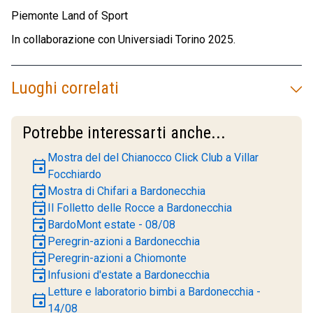
Piemonte Land of Sport
In collaborazione con Universiadi Torino 2025.
Luoghi correlati
Potrebbe interessarti anche...
Mostra del del Chianocco Click Club a Villar
event
Focchiardo
event
Mostra di Chifari a Bardonecchia
event
Il Folletto delle Rocce a Bardonecchia
event
BardoMont estate - 08/08
event
Peregrin-azioni a Bardonecchia
event
Peregrin-azioni a Chiomonte
event
Infusioni d'estate a Bardonecchia
Letture e laboratorio bimbi a Bardonecchia -
event
14/08