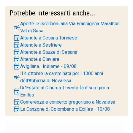
Potrebbe interessarti anche...
Aperte le iscrizioni alla Via Francigena Marathon
campaign
Val di Susa
event
Altenote a Cesana Torinese
event
Altenote a Sestriere
event
Altenote a Sauze di Cesana
event
Altenote a Claviere
event
Avigliana... Insieme - 09/08
Il 4 ottobre la camminata per i 1300 anni
campaign
dell'Abbazia di Novalesa
Un’Estate al Cinema: Il vento fa il suo giro a
event
Exilles
event
Conferenza e concerto gregoriano a Novalesa
event
La Canzone di Colombano a Exilles - 10/08