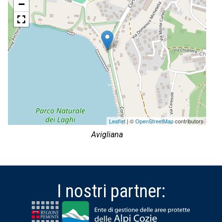
−
Leaflet
| ©
OpenStreetMap
contributors
Avigliana
I nostri partner: