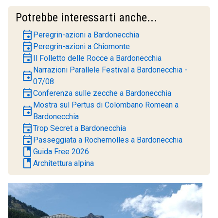
Potrebbe interessarti anche...
event
Peregrin-azioni a Bardonecchia
event
Peregrin-azioni a Chiomonte
event
Il Folletto delle Rocce a Bardonecchia
Narrazioni Parallele Festival a Bardonecchia -
event
07/08
event
Conferenza sulle zecche a Bardonecchia
Mostra sul Pertus di Colombano Romean a
event
Bardonecchia
event
Trop Secret a Bardonecchia
event
Passeggiata a Rochemolles a Bardonecchia
book
Guida Free 2026
book
Architettura alpina