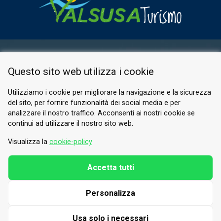
AREA RISERVATA
Questo sito web utilizza i cookie
PRIVACY POLICY
COOKIE
Utilizziamo i cookie per migliorare la navigazione e la sicurezza
del sito, per fornire funzionalità dei social media e per
© 2026 Valle di Susa
analizzare il nostro traffico. Acconsenti ai nostri cookie se
continui ad utilizzare il nostro sito web.
Tesori di Arte e Cultura Alpina
Tel.
0122 622640
Visualizza la
cookie-policy
E-mail.
info@vallesusa-tesori.it
Accetta tutti
Personalizza
SEGUICI SUI NOSTRI CANALI
Usa solo i necessari