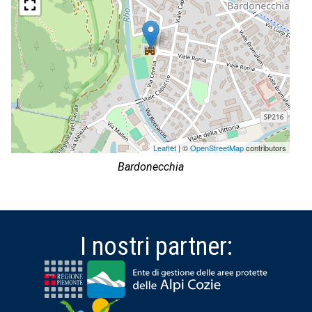
Leaflet
| ©
OpenStreetMap
contributors
Bardonecchia
I nostri partner: