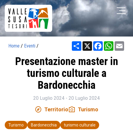
Share
X
Facebook
WhatsAp
Ema
Home
/
Eventi
/
Presentazione master in
turismo culturale a
Bardonecchia
20 Luglio 2024 - 20 Luglio 2024
explore
photo_camera
Territorio
Turismo
Turismo
Bardonecchia
turismo culturale