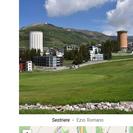
Sestriere
-
Ezio Romano