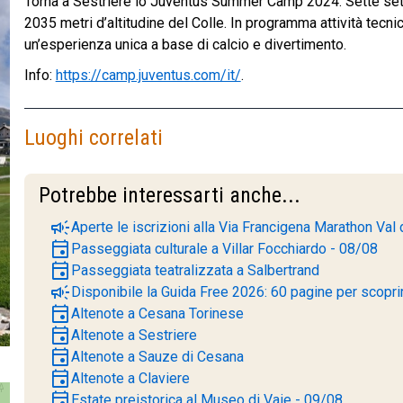
Torna a Sestriere lo Juventus Summer Camp 2024. Sette sett
2035 metri d’altitudine del Colle. In programma attività tecni
un’esperienza unica a base di calcio e divertimento.
Info:
https://camp.juventus.com/it/
.
Luoghi correlati
Potrebbe interessarti anche...
campaign
Aperte le iscrizioni alla Via Francigena Marathon Val 
event
Passeggiata culturale a Villar Focchiardo - 08/08
event
Passeggiata teatralizzata a Salbertrand
campaign
Disponibile la Guida Free 2026: 60 pagine per scoprire
event
Altenote a Cesana Torinese
event
Altenote a Sestriere
event
Altenote a Sauze di Cesana
event
Altenote a Claviere
event
Estate preistorica al Museo di Vaie - 09/08