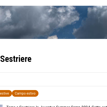
Sestriere
 estive
Campo estivo