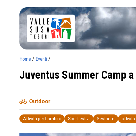
Home
/
Eventi
/
Juventus Summer Camp a 
pedal_bike
Outdoor
Attività per bambini
Sport estivi
Sestriere
attività