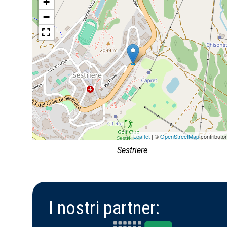
+
−
Leaflet
| ©
OpenStreetMap
contributo
Sestriere
I nostri partner: