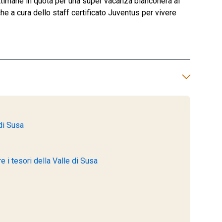
imane in quota per una super vacanza bianconera ai
che a cura dello staff certificato Juventus per vivere
di Susa
 i tesori della Valle di Susa