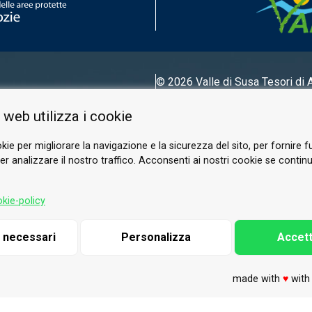
© 2026 Valle di Susa
Tesori di 
Tel.
0122 622640
 web utilizza i cookie
E-mail.
info@vallesusa-tesori.it
kie per migliorare la navigazione e la sicurezza del sito, per fornire f
r analizzare il nostro traffico. Acconsenti ai nostri cookie se continui 
SEGUICI SUI NOSTRI CANALI
kie-policy
i necessari
Personalizza
Accett
made with
♥
wit