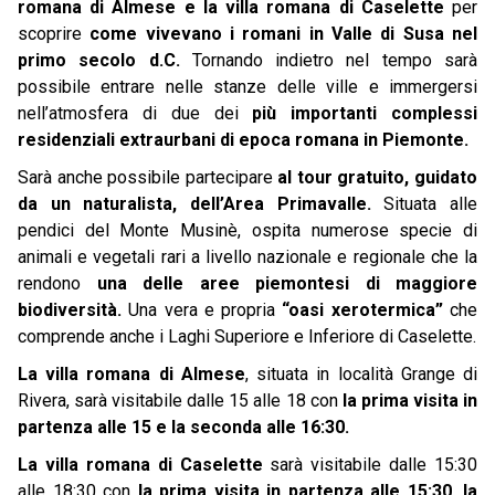
romana di Almese
e la villa romana di Caselette
per
scoprire
come vivevano i romani in Valle di Susa nel
primo secolo d.C.
Tornando indietro nel tempo sarà
possibile entrare nelle stanze delle ville e immergersi
nell’atmosfera di due dei
più importanti complessi
residenziali extraurbani di epoca romana in Piemonte.
Sarà anche possibile partecipare
al tour gratuito, guidato
da un naturalista, dell’Area Primavalle.
Situata alle
pendici del Monte Musinè, ospita numerose specie di
animali e vegetali rari a livello nazionale e regionale che la
rendono
una delle aree piemontesi di maggiore
biodiversità.
Una vera e propria
“oasi xerotermica”
che
comprende anche i Laghi Superiore e Inferiore di Caselette.
La villa romana di Almese
, situata in località Grange di
Rivera, sarà visitabile dalle 15 alle 18 con
la prima visita in
partenza alle 15 e la seconda alle 16:30.
La villa romana di Caselette
sarà visitabile dalle 15:30
alle 18:30 con
la prima visita in partenza alle 15:30, la