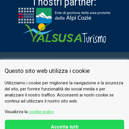
I nostri partner:
AREA RISERVATA
Questo sito web utilizza i cookie
PRIVACY POLICY
COOKIE
Utilizziamo i cookie per migliorare la navigazione e la sicurezza
del sito, per fornire funzionalità dei social media e per
© 2026 Valle di Susa
analizzare il nostro traffico. Acconsenti ai nostri cookie se
continui ad utilizzare il nostro sito web.
Tesori di Arte e Cultura Alpina
Tel.
0122 622640
Visualizza la
cookie-policy
E-mail.
info@vallesusa-tesori.it
Accetta tutti