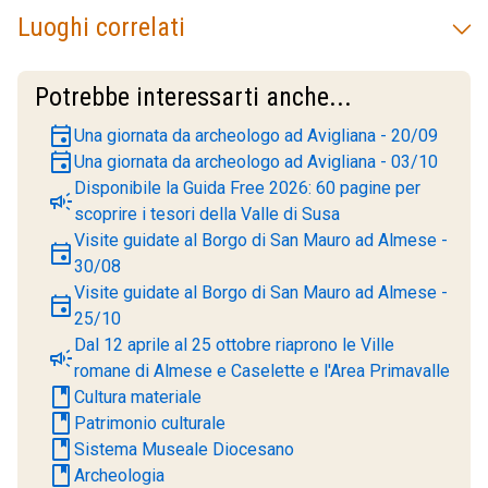
Luoghi correlati
Potrebbe interessarti anche...
event
Una giornata da archeologo ad Avigliana - 20/09
event
Una giornata da archeologo ad Avigliana - 03/10
Disponibile la Guida Free 2026: 60 pagine per
campaign
scoprire i tesori della Valle di Susa
Visite guidate al Borgo di San Mauro ad Almese -
event
30/08
Visite guidate al Borgo di San Mauro ad Almese -
event
25/10
Dal 12 aprile al 25 ottobre riaprono le Ville
campaign
romane di Almese e Caselette e l'Area Primavalle
book
Cultura materiale
book
Patrimonio culturale
book
Sistema Museale Diocesano
book
Archeologia