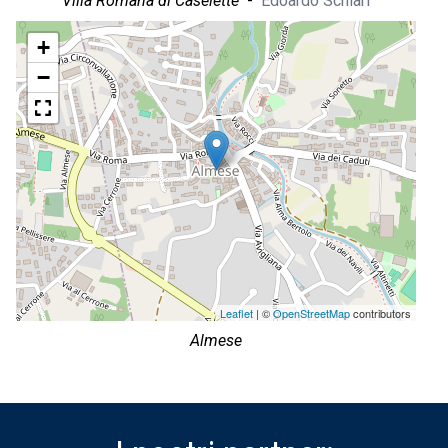
Villa Romana di Caselette
-
Edoardo Schiari
+
−
Leaflet
| ©
OpenStreetMap
contributors
Almese