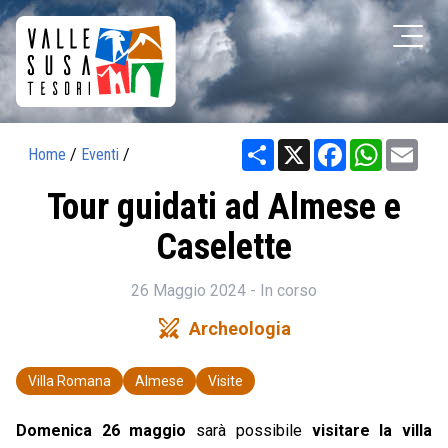
Share
X
Facebook
WhatsAp
Ema
Home
/
Eventi
/
Tour guidati ad Almese e
Caselette
26 Maggio 2024 - In corso
swords
Archeologia
Villa Romana
Almese
Visite
Domenica 26 maggio
sarà possibile
visitare la villa