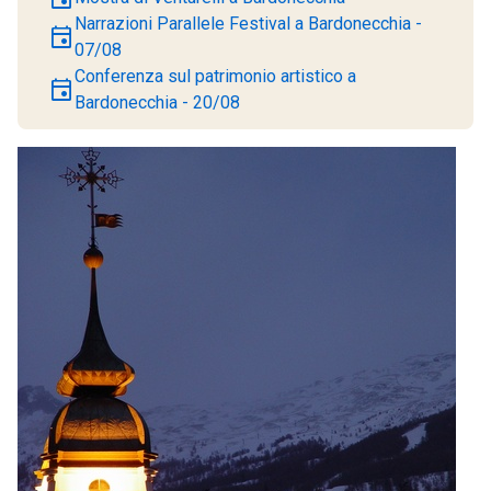
Narrazioni Parallele Festival a Bardonecchia -
event
07/08
Conferenza sul patrimonio artistico a
event
Bardonecchia - 20/08