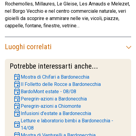
Rochemolles, Millaures, Le Gleise, Les Arnauds e Melezet,
nel Borgo Vecchio e nel centro commerciale naturale, veri
gioielli da scoprire e ammirare nelle vie, vicoli, piazze,
cappelle, fontane, finestre, vetrine…
Luoghi correlati
Potrebbe interessarti anche...
event
Mostra di Chifari a Bardonecchia
event
Il Folletto delle Rocce a Bardonecchia
event
BardoMont estate - 08/08
event
Peregrin-azioni a Bardonecchia
event
Peregrin-azioni a Chiomonte
event
Infusioni d'estate a Bardonecchia
Letture e laboratorio bimbi a Bardonecchia -
event
14/08
event
Mostra di Venturelli a Bardonecchia