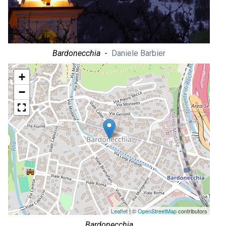
Bardonecchia
-
Daniele Barbier
+
−
Leaflet
| ©
OpenStreetMap
contributors
Bardonecchia