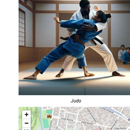
Judo
+
−