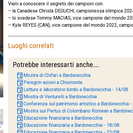
Vieni a conoscere il segreto dei campioni con:
– la Canadese Christa DEGUCHI, campionessa olimpica 2024
– lo svedese Tommy MACIAS, vice campione del mondo 20
– Kyle REYES (CAN), vice campione del mondo 2022, campi
Luoghi correlati
Potrebbe interessarti anche...
event
Mostra di Chifari a Bardonecchia
event
Peregrin-azioni a Chiomonte
event
Letture e laboratorio bimbi a Bardonecchia - 14/08
event
Mostra di Venturelli a Bardonecchia
event
Conferenza sul patrimonio artistico a Bardonecchia 
event
Mostra sul Pertus di Colombano Romean a Bardonec
event
Educazione finanziaria a Bardonecchia
event
Educazione finanziaria a Bardonecchia - 18/08
event
Educazione finanziaria a Bardonecchia - 25/08