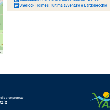
event
Sherlock Holmes: l'ultima avventura a Bardonecchia
rs