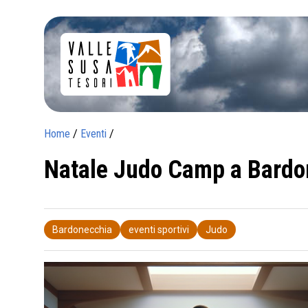
Home
/
Eventi
/
Natale Judo Camp a Bardo
Bardonecchia
eventi sportivi
Judo