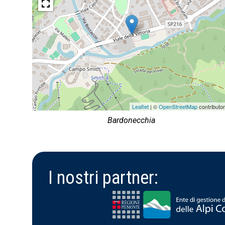
Leaflet
| ©
OpenStreetMap
contributo
Bardonecchia
I nostri partner: