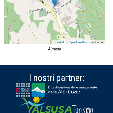
Leaflet
| ©
OpenStreetMap
contributors
Almese
I nostri partner: