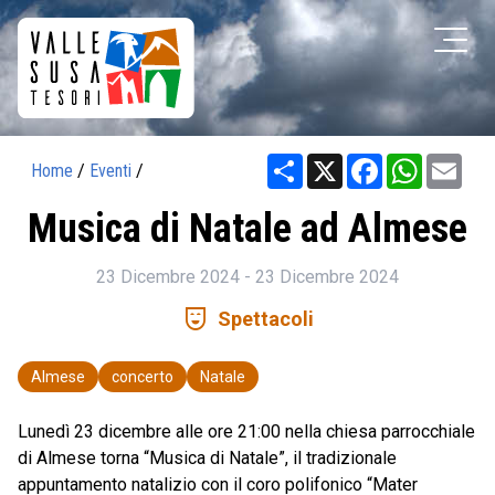
Share
X
Facebook
WhatsAp
Ema
Home
/
Eventi
/
Musica di Natale ad Almese
23 Dicembre 2024 - 23 Dicembre 2024
comedy_mask
Spettacoli
Almese
concerto
Natale
Lunedì 23 dicembre alle ore 21:00 nella chiesa parrocchiale
di Almese torna “Musica di Natale”, il tradizionale
appuntamento natalizio con il coro polifonico “Mater