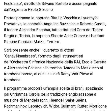
Ecclesiae”, diretto da Silvano Bertolo e accompagnato
dall’organista Paolo Giacone.
Parteciperanno le soprano Rita La Vecchia e Lyudmyla
Porvatova, le contralto Angelica Buzzolan e Roberta Garelli,
il tenore Alejandro Escobar, tutti artisti del Coro del Teatro
Regio di Torino, la soprano Sherrie Anne Grieve e i baritoni
Simone Giorda e Marzio Ferrero.
Sarà presente anche il quartetto di ottoni
“Canavèisanbrass”, formato dagli strumentisti
dell’Orchestra Sinfonica Nazionale della RAI, Ercole Ceretta
e Alessandro Caruana alla tromba, Antonello Mazzucco al
trombone basso, ai quali si unirà Remy Vair Piova al
trombone.
Il programma proporrà un’ampia scelta di brani, spaziando
dai Christmas Carols della tradizione anglosassone a
musiche di Mendelssohn, Haendel, Saint-Saëns,
Rachmaninov, Leontovich, Widor, Guilmant, Rutter, Morricone