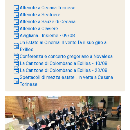
event
Altenote a Cesana Torinese
event
Altenote a Sestriere
event
Altenote a Sauze di Cesana
event
Altenote a Claviere
event
Avigliana... Insieme - 09/08
Un’Estate al Cinema: Il vento fa il suo giro a
event
Exilles
event
Conferenza e concerto gregoriano a Novalesa
event
La Canzone di Colombano a Exilles - 10/08
event
La Canzone di Colombano a Exilles - 23/08
Spettacoli di mezza estate... in vetta a Cesana
event
Torinese