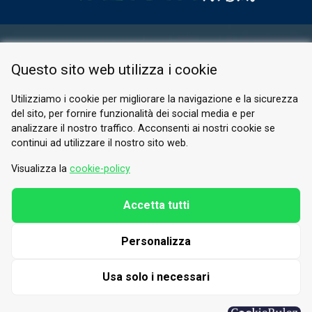
AREA RISERVATA
Questo sito web utilizza i cookie
PRIVACY POLICY
COOKIE
Utilizziamo i cookie per migliorare la navigazione e la sicurezza
del sito, per fornire funzionalità dei social media e per
© 2026 Valle di Susa
analizzare il nostro traffico. Acconsenti ai nostri cookie se
continui ad utilizzare il nostro sito web.
Tesori di Arte e Cultura Alpina
Tel.
0122 622640
Visualizza la
cookie-policy
E-mail.
info@vallesusa-tesori.it
Accetta tutti
Personalizza
SEGUICI SUI NOSTRI CANALI
Usa solo i necessari