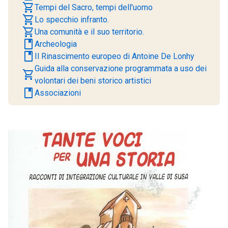
shopping_cart
Tempi del Sacro, tempi dell'uomo
shopping_cart
Lo specchio infranto.
shopping_cart
Una comunità e il suo territorio.
book
Archeologia
book
Il Rinascimento europeo di Antoine De Lonhy
Guida alla conservazione programmata a uso dei
shopping_cart
volontari dei beni storico artistici
book
Associazioni