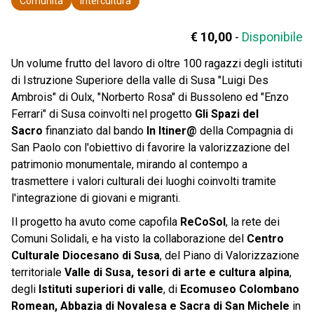
Comunità
Intercultura
€ 10,00
-
Disponibile
Un volume frutto del lavoro di oltre 100 ragazzi degli istituti
di Istruzione Superiore della valle di Susa "Luigi Des
Ambrois" di Oulx, "Norberto Rosa" di Bussoleno ed "Enzo
Ferrari" di Susa coinvolti nel progetto
Gli Spazi del
Sacro
finanziato dal bando
In Itiner@
della Compagnia di
San Paolo con l'obiettivo di favorire la valorizzazione del
patrimonio monumentale, mirando al contempo a
trasmettere i valori culturali dei luoghi coinvolti tramite
l'integrazione di giovani e migranti.
Il progetto ha avuto come capofila
ReCoSol
, la rete dei
Comuni Solidali, e ha visto la collaborazione del
Centro
Culturale Diocesano di Susa
, del Piano di Valorizzazione
territoriale
Valle di Susa, tesori di arte e cultura alpina
,
degli
Istituti superiori di valle
, di
Ecomuseo Colombano
Romean, Abbazia di Novalesa e Sacra di San Michele
in