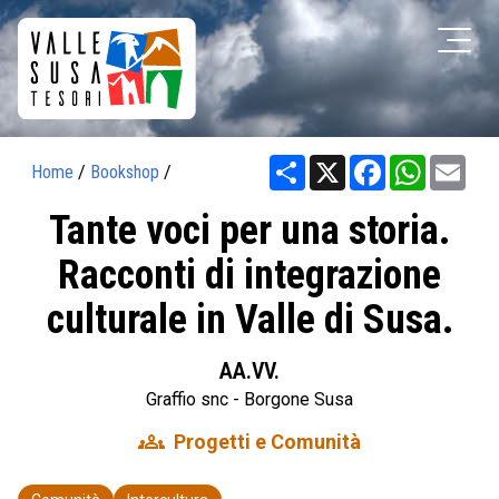
Share
X
Facebook
WhatsAp
Ema
Home
/
Bookshop
/
Tante voci per una storia.
Racconti di integrazione
culturale in Valle di Susa.
AA.VV.
Graffio snc - Borgone Susa
groups
Progetti e Comunità