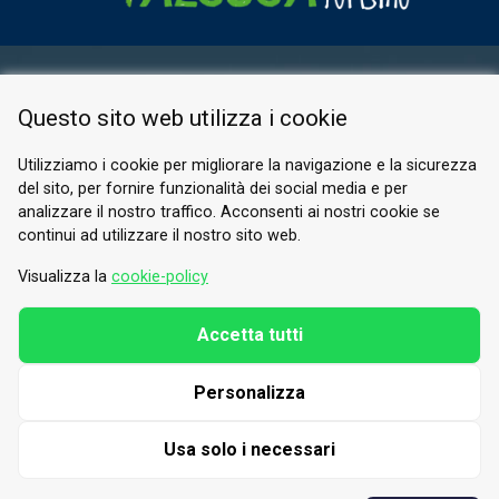
AREA RISERVATA
Questo sito web utilizza i cookie
PRIVACY POLICY
COOKIE
Utilizziamo i cookie per migliorare la navigazione e la sicurezza
del sito, per fornire funzionalità dei social media e per
© 2026 Valle di Susa
analizzare il nostro traffico. Acconsenti ai nostri cookie se
continui ad utilizzare il nostro sito web.
Tesori di Arte e Cultura Alpina
Tel.
0122 622640
Visualizza la
cookie-policy
E-mail.
info@vallesusa-tesori.it
Accetta tutti
Personalizza
SEGUICI SUI NOSTRI CANALI
Usa solo i necessari