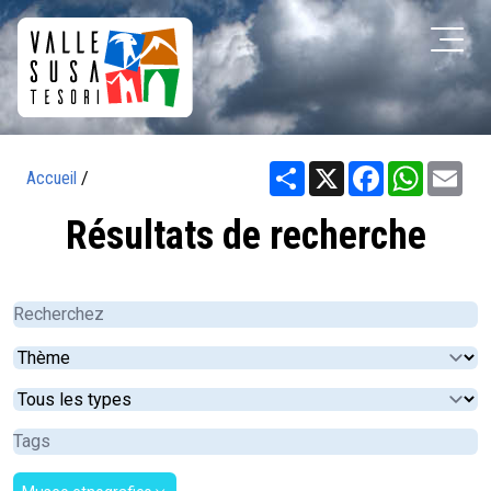
Share
X
Facebook
WhatsA
Ema
Accueil
/
Résultats de recherche