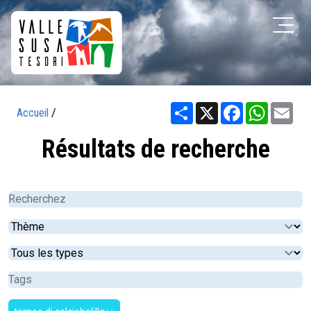
Share
X
Facebook
WhatsA
Ema
Accueil
/
Résultats de recherche