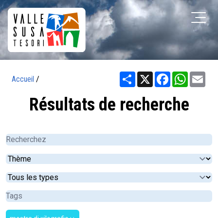
Share
X
Facebook
WhatsA
Ema
Accueil
/
Résultats de recherche