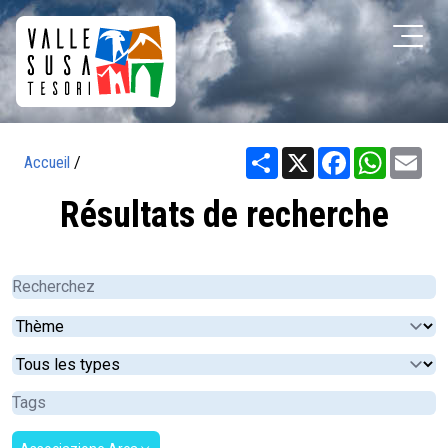
Share
X
Facebook
WhatsA
Ema
Accueil
/
Résultats de recherche