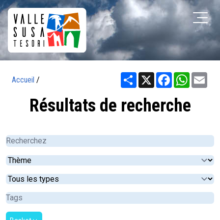
Share
X
Facebook
WhatsA
Ema
Accueil
/
Résultats de recherche