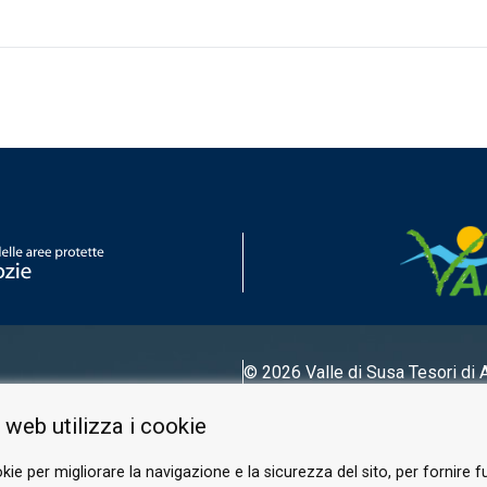
îné la démolition de la chapelle des Disciplinants du Saint Sacr
© 2026 Valle di Susa
Tesori di 
Tel.
0122 622640
 web utilizza i cookie
E-mail.
info@vallesusa-tesori.it
kie per migliorare la navigazione e la sicurezza del sito, per fornire f