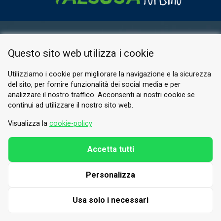
ESPACE RÉSERVÉ
Questo sito web utilizza i cookie
PRIVACY POLICY
COOKIE
Utilizziamo i cookie per migliorare la navigazione e la sicurezza
del sito, per fornire funzionalità dei social media e per
© 2026 Valle di Susa
analizzare il nostro traffico. Acconsenti ai nostri cookie se
continui ad utilizzare il nostro sito web.
Tesori di Arte e Cultura Alpina
Tel.
0122 622640
Visualizza la
cookie-policy
E-mail.
info@vallesusa-tesori.it
Accetta tutti
Personalizza
SUIVEZ-NOUS SUR NOS RÉSEAUX
Usa solo i necessari