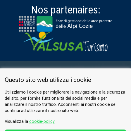
Nos partenaires:
ESPACE RÉSERVÉ
Questo sito web utilizza i cookie
PRIVACY POLICY
COOKIE
Utilizziamo i cookie per migliorare la navigazione e la sicurezza
del sito, per fornire funzionalità dei social media e per
© 2026 Valle di Susa
analizzare il nostro traffico. Acconsenti ai nostri cookie se
continui ad utilizzare il nostro sito web.
Tesori di Arte e Cultura Alpina
Tel.
0122 622640
Visualizza la
cookie-policy
E-mail.
info@vallesusa-tesori.it