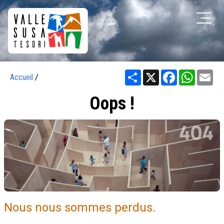
Share
X
Facebook
WhatsA
Em
Accueil
/
Oops !
Nous nous sommes perdus.