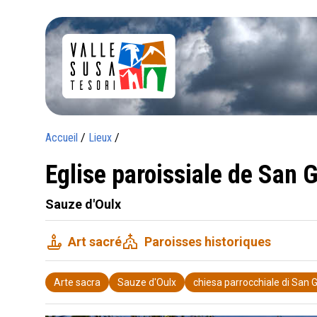
Accueil
/
Lieux
/
Eglise paroissiale de San G
Sauze d'Oulx
candle
church
Art sacré
Paroisses historiques
Arte sacra
Sauze d'Oulx
chiesa parrocchiale di San G