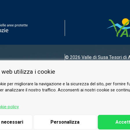
© 2026 Valle di Susa
Tesori di 
Tel.
0122 622640
 web utilizza i cookie
E-mail.
info@vallesusa-tesori.it
kie per migliorare la navigazione e la sicurezza del sito, per fornire f
r analizzare il nostro traffico. Acconsenti ai nostri cookie se continui 
SUIVEZ-NOUS SUR NOS RÉSEAUX
kie-policy
i necessari
Personalizza
Accett