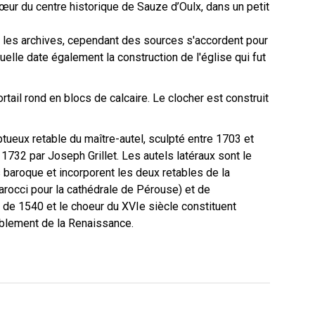
œur du centre historique de Sauze d’Oulx, dans un petit
s les archives, cependant des sources s'accordent pour
uelle date également la construction de l'église qui fut
tail rond en blocs de calcaire. Le clocher est construit
ptueux retable du maître-autel, sculpté entre 1703 et
732 par Joseph Grillet. Les autels latéraux sont le
is baroque et incorporent les deux retables de la
arocci pour la cathédrale de Pérouse) et de
de 1540 et le choeur du XVIe siècle constituent
blement de la Renaissance.
Intérieur de l'égli…