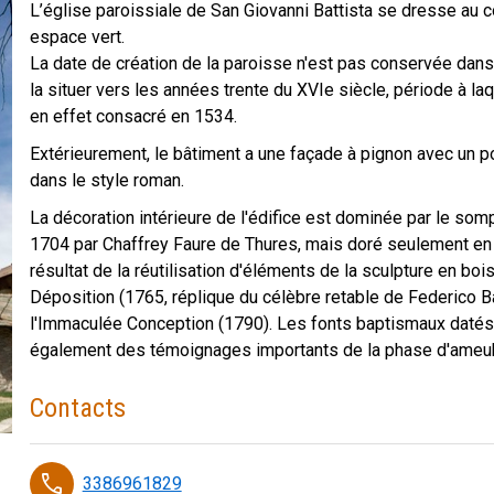
L’église paroissiale de San Giovanni Battista se dresse au c
espace vert.
La date de création de la paroisse n'est pas conservée dan
la situer vers les années trente du XVIe siècle, période à laq
en effet consacré en 1534.
Extérieurement, le bâtiment a une façade à pignon avec un por
dans le style roman.
La décoration intérieure de l'édifice est dominée par le som
1704 par Chaffrey Faure de Thures, mais doré seulement en 1
résultat de la réutilisation d'éléments de la sculpture en bo
Déposition (1765, réplique du célèbre retable de Federico B
l'Immaculée Conception (1790). Les fonts baptismaux datés 
également des témoignages importants de la phase d'ameu
Contacts
Eglise de San Giova…
-
Edoardo Schiari
phone
3386961829