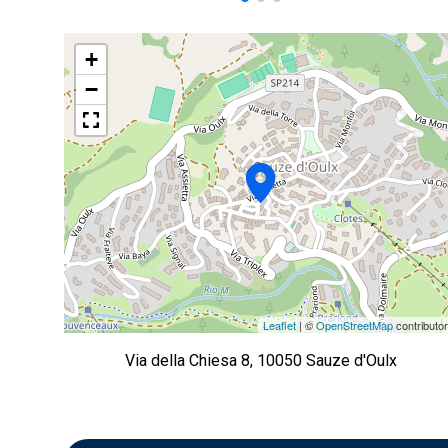
+
−
Leaflet
| ©
OpenStreetMap
contributo
Via della Chiesa 8, 10050 Sauze d'Oulx