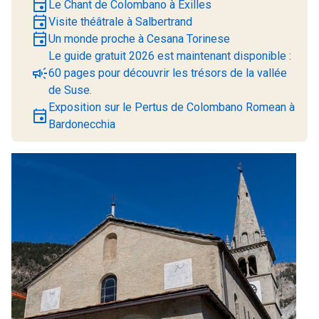
event
Le Chant de Colombano à Exilles
event
Visite théâtrale à Salbertrand
event
Un monde proche à Cesana Torinese
Le guide gratuit 2026 est maintenant disponible :
campaign
60 pages pour découvrir les trésors de la vallée
de Suse.
Exposition sur le Pertus de Colombano Romean à
event
Bardonecchia