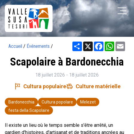
Share
X
Facebook
WhatsAp
Ema
Accueil
/
Événements
/
Scapolaire à Bardonecchia
18 juillet 2026 - 18 juillet 2026
tour
toys
Cultura populaire
Culture matérielle
Bardonecchia
Cultura popolare
Melezet
festa della Scapolaire
Il existe un lieu où le temps semble s'être arrêté, un
gardien d'histoires, d'artisanat et de traditions ancrées au