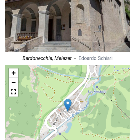
Bardonecchia, Melezet
-
Edoardo Schiari
+
−