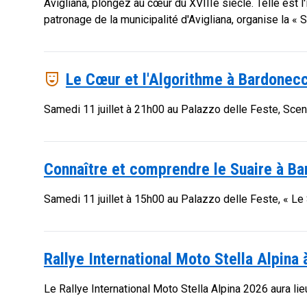
Avigliana, plongez au cœur du XVIIIe siècle. Telle est l
patronage de la municipalité d'Avigliana, organise la « S
comedy_mask
Le Cœur et l'Algorithme à Bardonec
Samedi 11 juillet à 21h00 au Palazzo delle Feste, Scen
Connaître et comprendre le Suaire à B
Samedi 11 juillet à 15h00 au Palazzo delle Feste, « Le Sa
Rallye International Moto Stella Alpina
Le Rallye International Moto Stella Alpina 2026 aura li