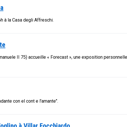
sa
h à la Casa degli Affreschi.
te
manuele II 75) accueille « Forecast », une exposition personnelle
ndante con el cont e l'amante".
oglino à Villar Focchiardo