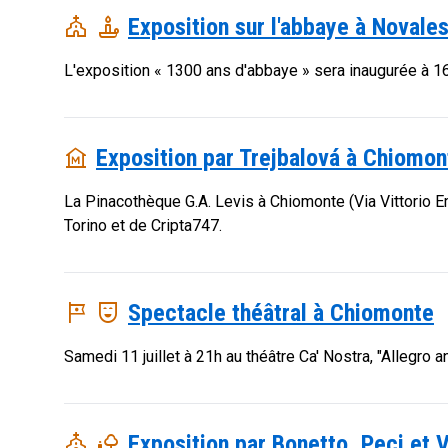
church
candle
Exposition sur l'abbaye à Novale
L'exposition « 1300 ans d'abbaye » sera inaugurée à 16
museum
Exposition par Trejbalová à Chiomon
La Pinacothèque G.A. Levis à Chiomonte (Via Vittorio E
Torino et de Cripta747.
tour
comedy_mask
Spectacle théâtral à Chiomonte
Samedi 11 juillet à 21h au théâtre Ca' Nostra, "Allegro a
church
nature_people
Exposition par Bonetto, Peci et V