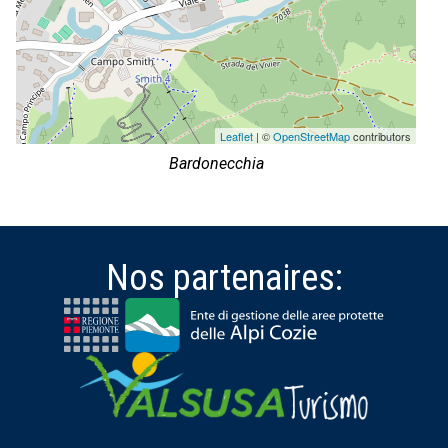
Leaflet
| ©
OpenStreetMap
contributors
Bardonecchia
Nos partenaires: