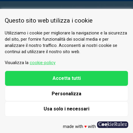
ESPACE RÉSERVÉ
Questo sito web utilizza i cookie
PRIVACY POLICY
COOKIE
Utilizziamo i cookie per migliorare la navigazione e la sicurezza
del sito, per fornire funzionalità dei social media e per
© 2026 Valle di Susa
analizzare il nostro traffico. Acconsenti ai nostri cookie se
continui ad utilizzare il nostro sito web.
Tesori di Arte e Cultura Alpina
Tel.
0122 622640
Visualizza la
cookie-policy
E-mail.
info@vallesusa-tesori.it
Accetta tutti
Personalizza
SUIVEZ-NOUS SUR NOS RÉSEAUX
Usa solo i necessari
made with
♥
with