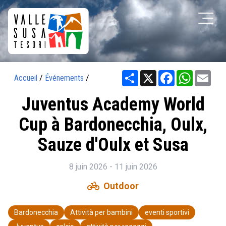
Share
X
Facebook
WhatsAp
Ema
Accueil
/
Événements
/
Juventus Academy World
Cup à Bardonecchia, Oulx,
Sauze d'Oulx et Susa
8 juin 2026 - 11 juin 2026
pedal_bike
Outdoor
Bardonecchia
Attività per bambini
eventi sportivi