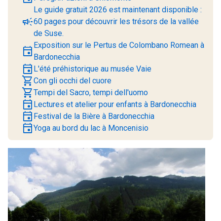
Le guide gratuit 2026 est maintenant disponible :
campaign
60 pages pour découvrir les trésors de la vallée
de Suse.
Exposition sur le Pertus de Colombano Romean à
event
Bardonecchia
event
L'été préhistorique au musée Vaie
shopping_cart
Con gli occhi del cuore
shopping_cart
Tempi del Sacro, tempi dell'uomo
event
Lectures et atelier pour enfants à Bardonecchia
event
Festival de la Bière à Bardonecchia
event
Yoga au bord du lac à Moncenisio