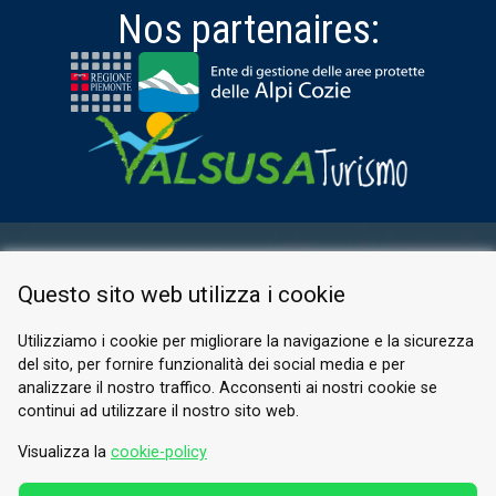
Nos partenaires:
ESPACE RÉSERVÉ
Questo sito web utilizza i cookie
PRIVACY POLICY
COOKIE
Utilizziamo i cookie per migliorare la navigazione e la sicurezza
del sito, per fornire funzionalità dei social media e per
© 2026 Valle di Susa
analizzare il nostro traffico. Acconsenti ai nostri cookie se
continui ad utilizzare il nostro sito web.
Tesori di Arte e Cultura Alpina
Tel.
0122 622640
Visualizza la
cookie-policy
E-mail.
info@vallesusa-tesori.it