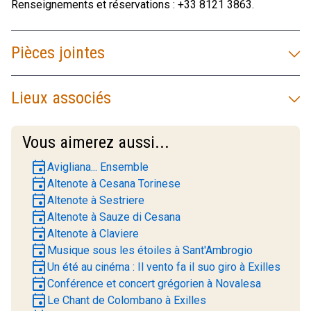
Renseignements et réservations : +33 8121 3863.
Pièces jointes
Lieux associés
Vous aimerez aussi...
event
Avigliana... Ensemble
event
Altenote à Cesana Torinese
event
Altenote à Sestriere
event
Altenote à Sauze di Cesana
event
Altenote à Claviere
event
Musique sous les étoiles à Sant'Ambrogio
event
Un été au cinéma : Il vento fa il suo giro à Exilles
event
Conférence et concert grégorien à Novalesa
event
Le Chant de Colombano à Exilles