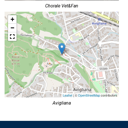
Chorale Vet&Fan
+
−
Leaflet
| ©
OpenStreetMap
contributors
Avigliana