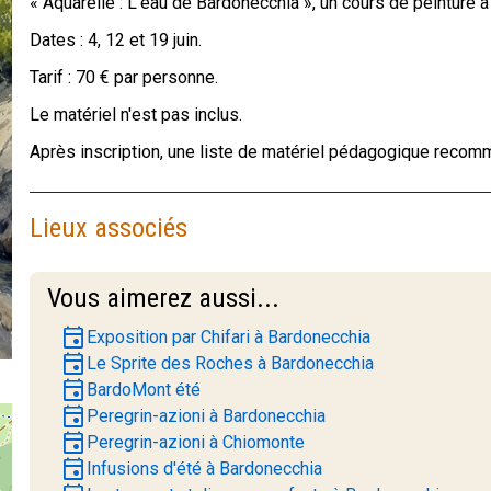
« Aquarelle : L'eau de Bardonecchia », un cours de peinture à
Dates : 4, 12 et 19 juin.
Tarif : 70 € par personne.
Le matériel n'est pas inclus.
Après inscription, une liste de matériel pédagogique reco
Lieux associés
Vous aimerez aussi...
event
Exposition par Chifari à Bardonecchia
event
Le Sprite des Roches à Bardonecchia
event
BardoMont été
event
Peregrin-azioni à Bardonecchia
event
Peregrin-azioni à Chiomonte
event
Infusions d'été à Bardonecchia