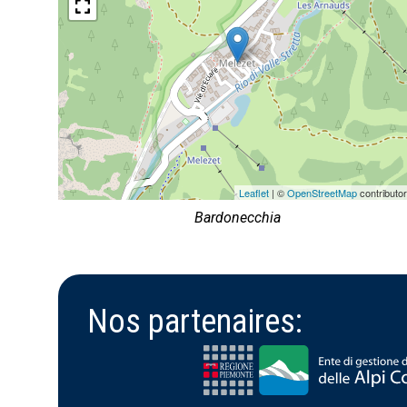
Leaflet
| ©
OpenStreetMap
contributo
Bardonecchia
Nos partenaires: