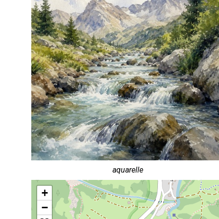
aquarelle
+
−