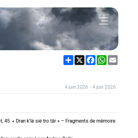
Share
X
Facebook
WhatsApp
Email
4 juin 2026 - 4 juin 2026
t, 45. « Dran k’lä sië tro tār » – Fragments de mémoire