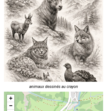
animaux dessinés au crayon
+
−