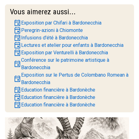
Vous aimerez aussi...
event
Exposition par Chifari à Bardonecchia
event
Peregrin-azioni à Chiomonte
event
Infusions d'été à Bardonecchia
event
Lectures et atelier pour enfants à Bardonecchia
event
Exposition par Venturelli à Bardonecchia
Conférence sur le patrimoine artistique à
event
Bardonecchia
Exposition sur le Pertus de Colombano Romean à
event
Bardonecchia
event
Education financière à Bardonèche
event
Education financière à Bardonèche
event
Education financière à Bardonèche