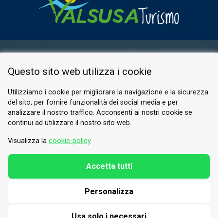
ESPACE RÉSERVÉ
Questo sito web utilizza i cookie
PRIVACY POLICY
COOKIE
Utilizziamo i cookie per migliorare la navigazione e la sicurezza
del sito, per fornire funzionalità dei social media e per
© 2026 Valle di Susa
analizzare il nostro traffico. Acconsenti ai nostri cookie se
continui ad utilizzare il nostro sito web.
Tesori di Arte e Cultura Alpina
Tel.
0122 622640
Visualizza la
cookie-policy
E-mail.
info@vallesusa-tesori.it
Accetta tutti
Personalizza
SUIVEZ-NOUS SUR NOS RÉSEAUX
Usa solo i necessari