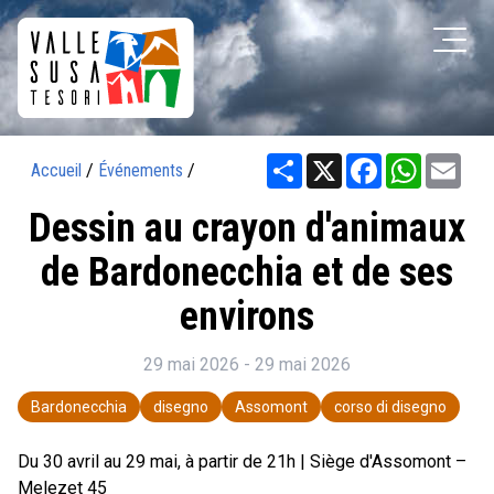
Share
X
Facebook
WhatsAp
Ema
Accueil
/
Événements
/
Dessin au crayon d'animaux
de Bardonecchia et de ses
environs
29 mai 2026 - 29 mai 2026
Bardonecchia
disegno
Assomont
corso di disegno
Du 30 avril au 29 mai, à partir de 21h | Siège d'Assomont –
Melezet 45