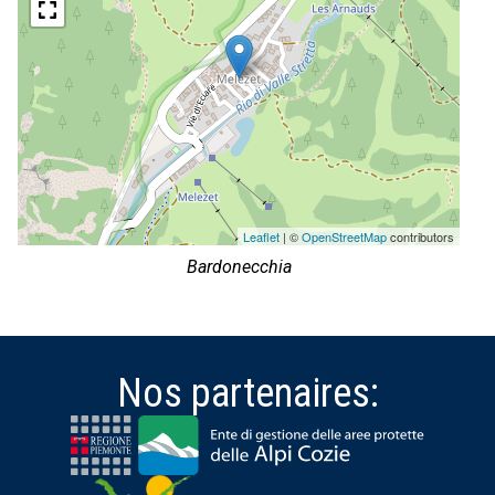
Leaflet
| ©
OpenStreetMap
contributors
Bardonecchia
Nos partenaires: