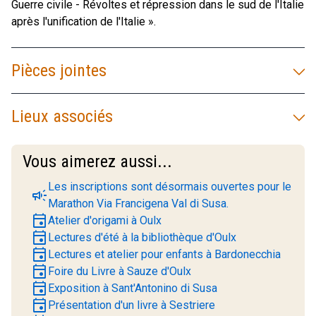
Guerre civile - Révoltes et répression dans le sud de l'Italie
après l'unification de l'Italie ».
Pièces jointes
Lieux associés
Vous aimerez aussi...
Les inscriptions sont désormais ouvertes pour le
campaign
Marathon Via Francigena Val di Susa.
event
Atelier d'origami à Oulx
event
Lectures d'été à la bibliothèque d'Oulx
event
Lectures et atelier pour enfants à Bardonecchia
event
Foire du Livre à Sauze d'Oulx
event
Exposition à Sant'Antonino di Susa
event
Présentation d'un livre à Sestriere