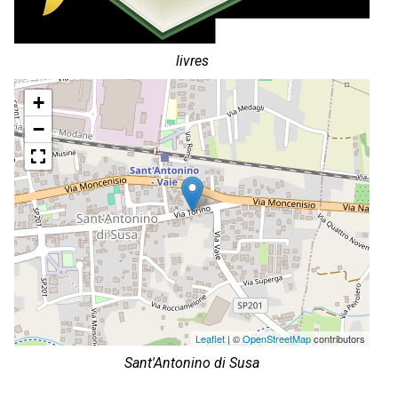
livres
+
−
Leaflet
| ©
OpenStreetMap
contributors
Sant'Antonino di Susa