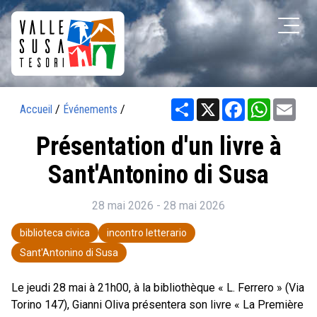
Share
X
Facebook
WhatsAp
Ema
Accueil
/
Événements
/
Présentation d'un livre à
Sant'Antonino di Susa
28 mai 2026 - 28 mai 2026
biblioteca civica
incontro letterario
Sant'Antonino di Susa
Le jeudi 28 mai à 21h00, à la bibliothèque « L. Ferrero » (Via
Torino 147), Gianni Oliva présentera son livre « La Première