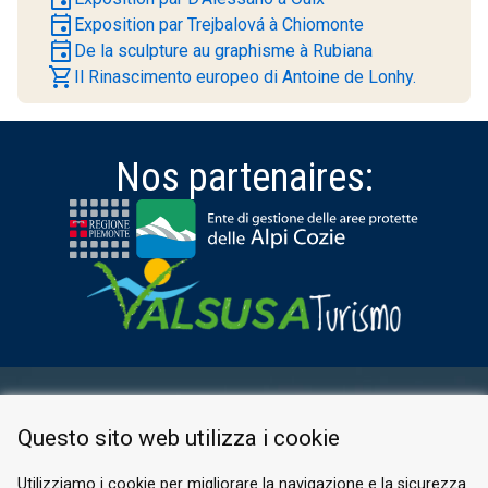
event
Exposition par Trejbalová à Chiomonte
event
De la sculpture au graphisme à Rubiana
shopping_cart
Il Rinascimento europeo di Antoine de Lonhy.
Nos partenaires:
ESPACE RÉSERVÉ
Questo sito web utilizza i cookie
PRIVACY POLICY
COOKIE
Utilizziamo i cookie per migliorare la navigazione e la sicurezza