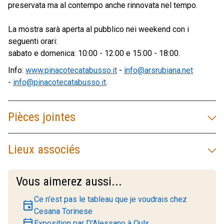
preservata ma al contempo anche rinnovata nel tempo.
La mostra sarà aperta al pubblico nei weekend con i
seguenti orari:
sabato e domenica: 10:00 - 12:00 e 15:00 - 18:00.
Info:
www.pinacotecatabusso.it
-
info@arsrubiana.net
-
info@pinacotecatabusso.it
.
Pièces jointes
Lieux associés
Vous aimerez aussi...
Ce n'est pas le tableau que je voudrais chez
event
Cesana Torinese
event
Exposition par D'Alessano à Oulx