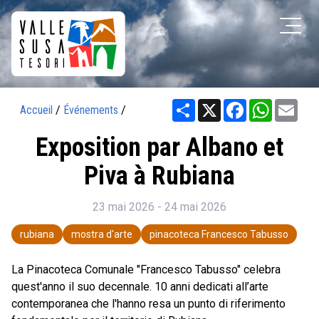
Share
X
Facebook
WhatsAp
Ema
Accueil
/
Événements
/
Exposition par Albano et
Piva à Rubiana
23 mai 2026 - 24 mai 2026
rubiana
mostra d'arte
pinacoteca Francesco Tabusso
La Pinacoteca Comunale "Francesco Tabusso" celebra
quest'anno il suo decennale. 10 anni dedicati all’arte
contemporanea che l'hanno resa un punto di riferimento