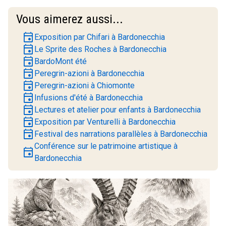
Vous aimerez aussi...
event
Exposition par Chifari à Bardonecchia
event
Le Sprite des Roches à Bardonecchia
event
BardoMont été
event
Peregrin-azioni à Bardonecchia
event
Peregrin-azioni à Chiomonte
event
Infusions d'été à Bardonecchia
event
Lectures et atelier pour enfants à Bardonecchia
event
Exposition par Venturelli à Bardonecchia
event
Festival des narrations parallèles à Bardonecchia
Conférence sur le patrimoine artistique à
event
Bardonecchia