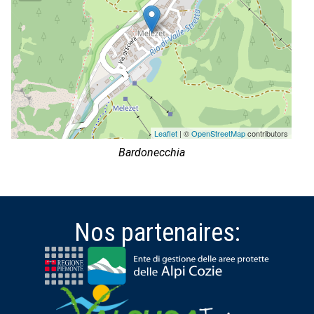
Leaflet
| ©
OpenStreetMap
contributors
Bardonecchia
Nos partenaires: