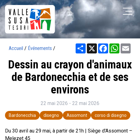
Share
X
Facebook
WhatsAp
Ema
Accueil
/
Événements
/
Dessin au crayon d'animaux
de Bardonecchia et de ses
environs
22 mai 2026 - 22 mai 2026
Bardonecchia
disegno
Assomont
corso di disegno
Du 30 avril au 29 mai, à partir de 21h | Siège d'Assomont –
Melezet 45