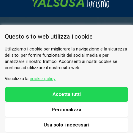
ESPACE RÉSERVÉ
Questo sito web utilizza i cookie
PRIVACY POLICY
COOKIE
Utilizziamo i cookie per migliorare la navigazione e la sicurezza
del sito, per fornire funzionalità dei social media e per
© 2026 Valle di Susa
analizzare il nostro traffico. Acconsenti ai nostri cookie se
continui ad utilizzare il nostro sito web.
Tesori di Arte e Cultura Alpina
Tel.
0122 622640
Visualizza la
cookie-policy
E-mail.
info@vallesusa-tesori.it
Accetta tutti
Personalizza
SUIVEZ-NOUS SUR NOS RÉSEAUX
Usa solo i necessari