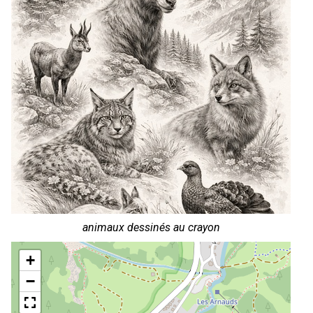
animaux dessinés au crayon
+
−