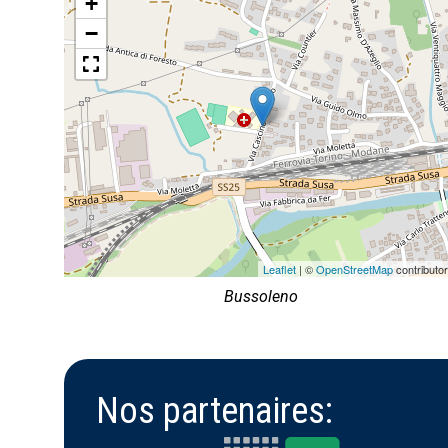
+
−
Leaflet
| ©
OpenStreetMap
contributo
Bussoleno
Nos partenaires: