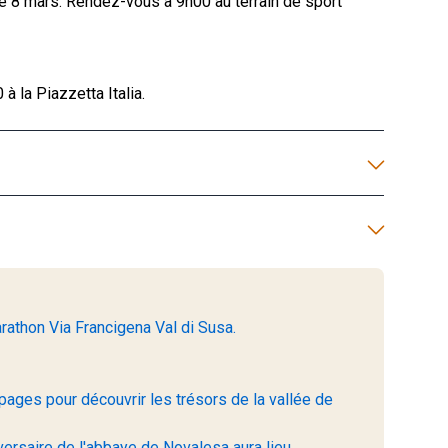
e 8 mars. Rendez-vous à 9h00 au terrain de sport
à la Piazzetta Italia.
rathon Via Francigena Val di Susa.
pages pour découvrir les trésors de la vallée de
ersaire de l'abbaye de Novalesa aura lieu