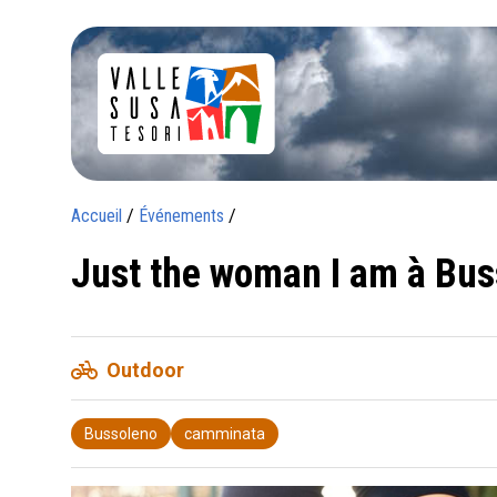
Accueil
/
Événements
/
Just the woman I am à Bus
pedal_bike
Outdoor
Bussoleno
camminata