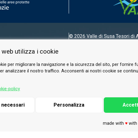
© 2026 Valle di Susa
Tesori di 
Tel.
0122 622640
 web utilizza i cookie
E-mail.
info@vallesusa-tesori.it
kie per migliorare la navigazione e la sicurezza del sito, per fornire f
r analizzare il nostro traffico. Acconsenti ai nostri cookie se continui 
SUIVEZ-NOUS SUR NOS RÉSEAUX
kie-policy
i necessari
Personalizza
Accett
made with
♥
wit