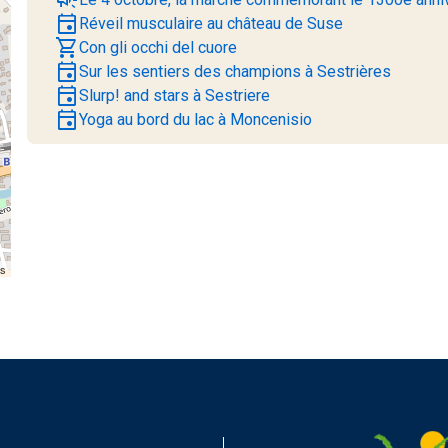
event
Réveil musculaire au château de Suse
shopping_cart
Con gli occhi del cuore
event
Sur les sentiers des champions à Sestrières
event
Slurp! and stars à Sestriere
event
Yoga au bord du lac à Moncenisio
rs