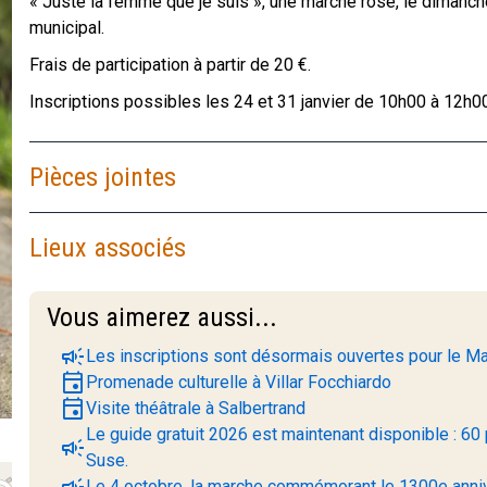
« Juste la femme que je suis », une marche rose, le dimanch
municipal.
Frais de participation à partir de 20 €.
Inscriptions possibles les 24 et 31 janvier de 10h00 à 12h00 
Pièces jointes
Lieux associés
Vous aimerez aussi...
campaign
Les inscriptions sont désormais ouvertes pour le Ma
event
Promenade culturelle à Villar Focchiardo
event
Visite théâtrale à Salbertrand
Le guide gratuit 2026 est maintenant disponible : 60 
campaign
Suse.
campaign
Le 4 octobre, la marche commémorant le 1300e anniv