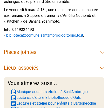
échanges et au plaisir d’être ensemble.
Le vendredi 6 mars à 18h, une rencontre sera consacrée
aux romans « Stupore e tremori » d’Amélie Nothomb et
« Kitchen » de Banana Yoshimoto.
Info: 0119324490
-
biblioteca@comune.santambrogioditorino.to.it
.
Pièces jointes
Lieux associés
Vous aimerez aussi...
event
Musique sous les étoiles à Sant'Ambrogio
event
Lectures d'été à la bibliothèque d'Oulx
event
Lectures et atelier pour enfants à Bardonecchia