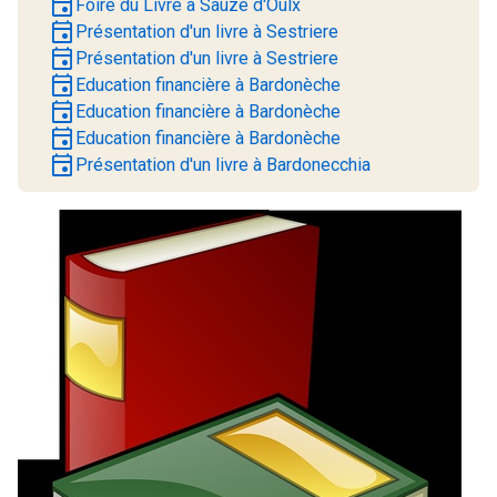
event
Foire du Livre à Sauze d'Oulx
event
Présentation d'un livre à Sestriere
event
Présentation d'un livre à Sestriere
event
Education financière à Bardonèche
event
Education financière à Bardonèche
event
Education financière à Bardonèche
event
Présentation d'un livre à Bardonecchia