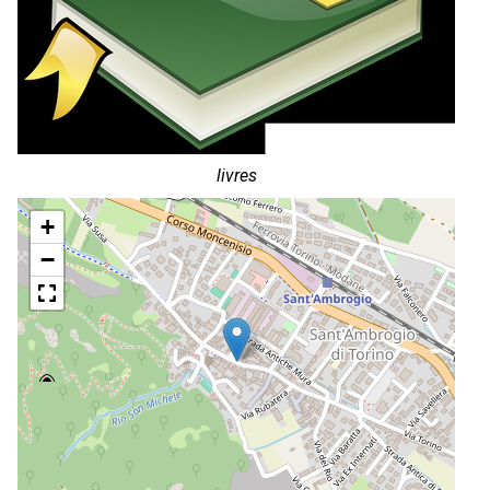
livres
+
−