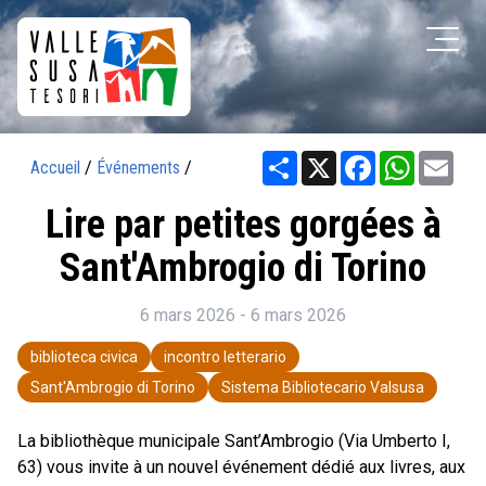
Share
X
Facebook
WhatsAp
Ema
Accueil
/
Événements
/
Lire par petites gorgées à
Sant'Ambrogio di Torino
6 mars 2026 - 6 mars 2026
biblioteca civica
incontro letterario
Sant'Ambrogio di Torino
Sistema Bibliotecario Valsusa
La bibliothèque municipale Sant’Ambrogio (Via Umberto I,
63) vous invite à un nouvel événement dédié aux livres, aux