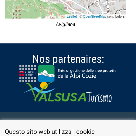
Leaflet
| ©
OpenStreetMap
contributors
Avigliana
Nos partenaires:
ESPACE RÉSERVÉ
Questo sito web utilizza i cookie
PRIVACY POLICY