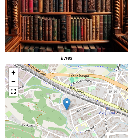
livres
+
−