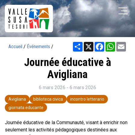
Share
X
Facebook
WhatsAp
Ema
Accueil
/
Événements
/
Journée éducative à
Avigliana
6 mars 2026 - 6 mars 2026
Avigliana
biblioteca civica
incontro letterario
giornata educante
Journée éducative de la Communauté, visant à enrichir non
seulement les activités pédagogiques destinées aux