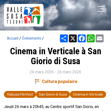
Share
X
Facebook
WhatsAp
Ema
Accueil
/
Événements
/
Cinema in Verticale à San
Giorio di Susa
26 mars 2026 - 26 mars 2026
tour
Cultura populaire
Valsusa Filmfest
San Giorio di Susa
Cinema in Verticale
Jeudi 26 mars à 20h45, au Centre sportif San Giorio, en