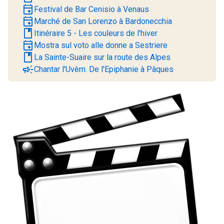
event
Festival de Bar Cenisio à Venaus
event
Marché de San Lorenzo à Bardonecchia
book
Itinéraire 5 - Les couleurs de l'hiver
event
Mostra sul voto alle donne a Sestriere
book
La Sainte-Suaire sur la route des Alpes
campaign
Chantar l'Uvèrn. De l'Epiphanie à Pâques