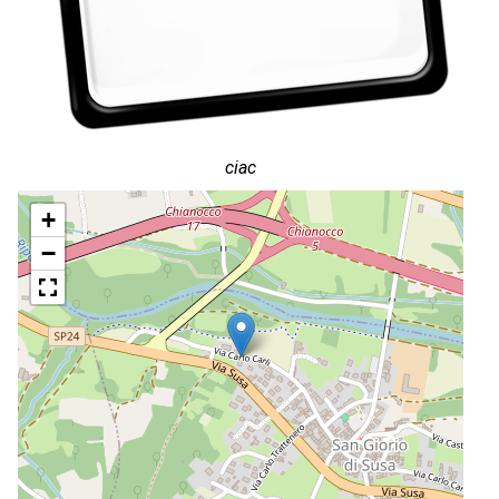
ciac
+
−