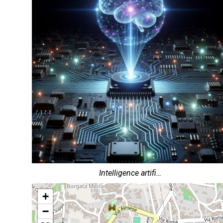
Intelligence artifi…
+
−