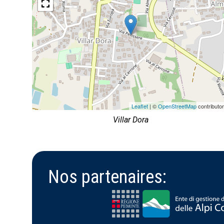
Leaflet
| ©
OpenStreetMap
contributo
Villar Dora
Nos partenaires: