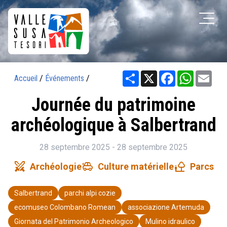
Share
X
Facebook
WhatsAp
Ema
Accueil
/
Événements
/
Journée du patrimoine
archéologique à Salbertrand
28 septembre 2025 - 28 septembre 2025
swords
toys
nature_people
Archéologie
Culture matérielle
Parcs
Salbertrand
parchi alpi cozie
ecomuseo Colombano Romean
associazione Artemuda
Giornata del Patrimonio Archeologico
Mulino idraulico