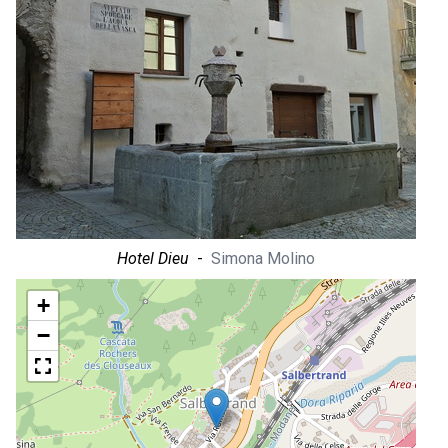
Hotel Dieu
-
Simona Molino
+
−