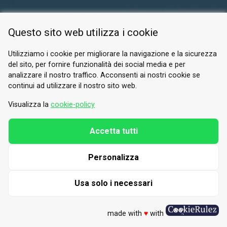
ESPACE RÉSERVÉ
Questo sito web utilizza i cookie
PRIVACY POLICY
COOKIE
Utilizziamo i cookie per migliorare la navigazione e la sicurezza
del sito, per fornire funzionalità dei social media e per
© 2026 Valle di Susa
analizzare il nostro traffico. Acconsenti ai nostri cookie se
continui ad utilizzare il nostro sito web.
Tesori di Arte e Cultura Alpina
Tel.
0122 622640
Visualizza la
cookie-policy
E-mail.
info@vallesusa-tesori.it
Accetta tutti
Personalizza
SUIVEZ-NOUS SUR NOS RÉSEAUX
Usa solo i necessari
made with
♥
with