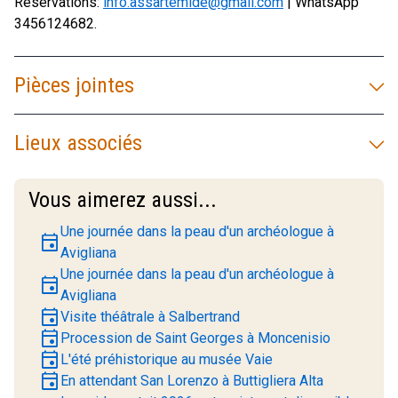
Réservations:
info.assartemide@gmail.com
| WhatsApp
3456124682.
Pièces jointes
Lieux associés
Vous aimerez aussi...
Une journée dans la peau d'un archéologue à
event
Avigliana
Une journée dans la peau d'un archéologue à
event
Avigliana
event
Visite théâtrale à Salbertrand
event
Procession de Saint Georges à Moncenisio
event
L'été préhistorique au musée Vaie
event
En attendant San Lorenzo à Buttigliera Alta