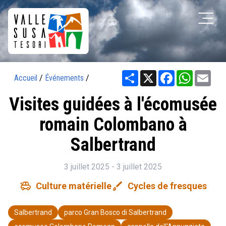
Share
X
Facebook
WhatsAp
Ema
Accueil
/
Événements
/
Visites guidées à l'écomusée
romain Colombano à
Salbertrand
3 juillet 2025 - 3 juillet 2025
toys
brush
Culture matérielle
Cycles de fresques
Salbertrand
parco Gran Bosco di Salbertrand