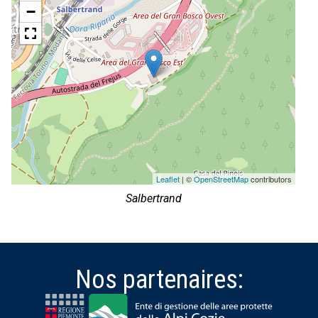
−
Leaflet
| ©
OpenStreetMap
contributors
Salbertrand
Nos partenaires: