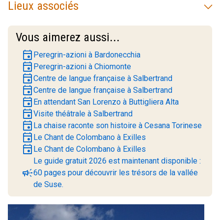
Lieux associés
Vous aimerez aussi...
event
Peregrin-azioni à Bardonecchia
event
Peregrin-azioni à Chiomonte
event
Centre de langue française à Salbertrand
event
Centre de langue française à Salbertrand
event
En attendant San Lorenzo à Buttigliera Alta
event
Visite théâtrale à Salbertrand
event
La chaise raconte son histoire à Cesana Torinese
event
Le Chant de Colombano à Exilles
event
Le Chant de Colombano à Exilles
Le guide gratuit 2026 est maintenant disponible :
campaign
60 pages pour découvrir les trésors de la vallée
de Suse.