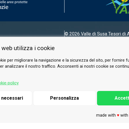
© 2026 Valle di Susa
Tesori di 
Tel.
0122 622640
 web utilizza i cookie
E-mail.
info@vallesusa-tesori.it
kie per migliorare la navigazione e la sicurezza del sito, per fornire f
r analizzare il nostro traffico. Acconsenti ai nostri cookie se continui 
SUIVEZ-NOUS SUR NOS RÉSEAUX
kie-policy
i necessari
Personalizza
Accett
made with
♥
wit