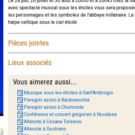
Le 28 juin, 26 juillet et 30 août à 20h30 et à 20h45 chez la 
avec spectacle musical sous les étoiles vous sera proposé
les personnages et les symboles de l'abbaye millénaire. La 
harpe celtique sous le ciel étoilé.
Pièces jointes
Lieux associés
Vous aimerez aussi...
event
Musique sous les étoiles à Sant'Ambrogio
event
Peregrin-azioni à Bardonecchia
event
Peregrin-azioni à Chiomonte
event
Conférence et concert grégorien à Novalesa
event
Altenote à Cesana Torinese
event
Altenote à Sestriere