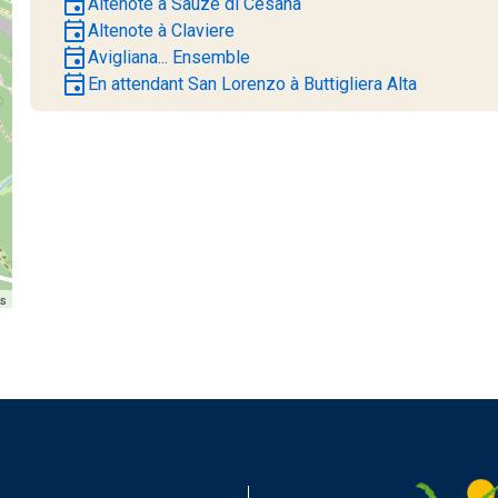
event
Altenote à Sauze di Cesana
event
Altenote à Claviere
event
Avigliana... Ensemble
event
En attendant San Lorenzo à Buttigliera Alta
rs