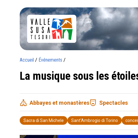
Accueil
/
Événements
/
La musique sous les étoile
church
comedy_mask
Abbayes et monastères
Spectacles
Sacra di San Michele
Sant'Ambrogio di Torino
conce