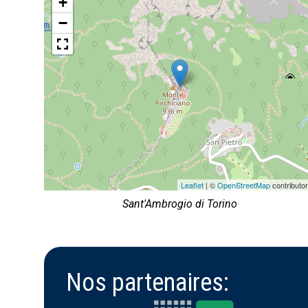
+
−
Leaflet
| ©
OpenStreetMap
contributo
Sant'Ambrogio di Torino
Nos partenaires: